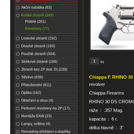
Akční nabídka (63)
Krátké zbraně (349)
Pistole (261)
Revolvery (77)
Lovecké zbraně (192)
Dlouhé zbraně (193)
Použité zbraně (304)
Sbírkové zbraně (166)
ks
Zbraně bez ZP (kat. D) (239)
Chiappa F. RHINO 30
Střelivo (638)
revolver
Příslušenství (911)
Chiappa Firearms
Optika (162)
Oblečení a obuv (4)
RHINO 30 DS CROM
Perkusní revolvery-na ZP (17)
ráže : .357 Mag.
Montáže EAW (23)
kapacita : 6 r.
Lampy, svítilny (4)
délka hlavně : 3"
Reloading-přebíjení a doplňky