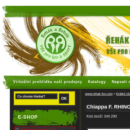
faux rolex watches
replica watches
Virtuální prohlídka naší prodejny
Katalogy
Napsali 
www.rehak-lov.com
>
Krátké zb
Chiappa F. RHINO
Kód zboží: 340.290
E-SHOP
Poslední produkty (14)