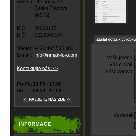
Adresa:
Chorinova 23
Česká Třebová
560 02
IČO:
26003147
DIČ:
CZ26003147
Zaslat dotaz k výrobku
Telefon:
+420 465 535 390
E-mail:
info@rehak-lov.com
Vaše jméno:
*
Váš e-mail:
Kontaktujte nás > >
*
Váše zpráva:
Po-Pá:
13:00 - 17:00
So:
08:30 - 11:00
>> NAJDETE NÁS ZDE <<
*
Výsledek
INFORMACE