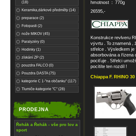
hmotnost : 770g
(18)
Keramika,dárkové předměty (14)
26595,-
preparace (2)
Fotopasti (2)
nože MIKOV (45)
Konstrukce revlveru RH
Paralyzéry (0)
vývrtu . To znamená , 
střelce . Výsledkem je
Hodinky (1)
absorbována a řízena ce
získání ZP (2)
pociťuje . Střelci umož
pouzdra FALCO (0)
pocítíte ten rozdíl !
Pouzdra DASTA (75)
Chiappa F. RHINO 30 
kategorie C 1-"na občanku" (117)
Tlumiče-kategorie "C" (28)
PRODEJNA
Řehák a Řehák - vše pro lov a
sport