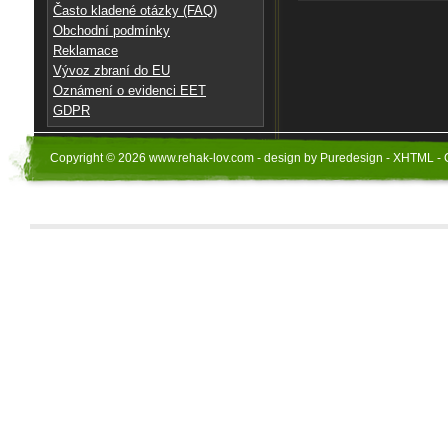
Často kladené otázky (FAQ)
Obchodní podmínky
Reklamace
Vývoz zbraní do EU
Oznámení o evidenci EET
GDPR
Copyright © 2026 www.rehak-lov.com - design by Puredesign - XHTML - 