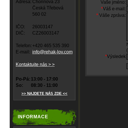
Adresa:
Chorinova 23
Vaše jméno:
Česká Třebová
*
Váš e-mail:
560 02
*
Váše zpráva:
IČO:
26003147
DIČ:
CZ26003147
Telefon:
+420 465 535 390
E-mail:
info@rehak-lov.com
*
Výsledek
Kontaktujte nás > >
Po-Pá:
13:00 - 17:00
So:
08:30 - 11:00
>> NAJDETE NÁS ZDE <<
INFORMACE