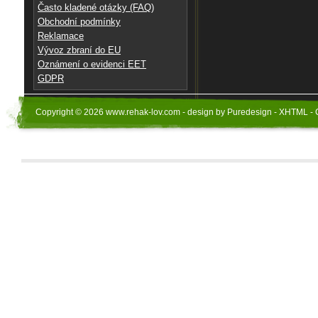
Často kladené otázky (FAQ)
Obchodní podmínky
Reklamace
Vývoz zbraní do EU
Oznámení o evidenci EET
GDPR
Copyright © 2026 www.rehak-lov.com - design by Puredesign - XHTML - 