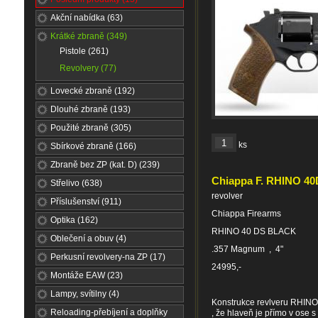
Akční nabídka (63)
Krátké zbraně (349)
Pistole (261)
Revolvery (77)
Lovecké zbraně (192)
Dlouhé zbraně (193)
Použité zbraně (305)
ks
Sbírkové zbraně (166)
Zbraně bez ZP (kat. D) (239)
Chiappa F. RHINO 40
Střelivo (638)
revolver
Příslušenství (911)
Chiappa Firearms
Optika (162)
RHINO 40 DS BLACK
Oblečení a obuv (4)
.357 Magnum , 4"
Perkusní revolvery-na ZP (17)
24995,-
Montáže EAW (23)
Lampy, svítilny (4)
Konstrukce revlveru RHINO m
Reloading-přebíjení a doplňky
, že hlaveň je přímo v ose s