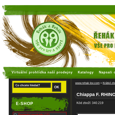
faux rolex watches
replica watches
Virtuální prohlídka naší prodejny
Katalogy
Napsali 
www.rehak-lov.com
>
Krátké zb
Chiappa F. RHIN
Kód zboží: 340.219
E-SHOP
Poslední produkty (15)