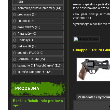
(18)
rukou , zápěstím a paží stř
Keramika,dárkové předměty (14)
lépe absorbována a řízena
celou paží , snižuje se zpětn
preparace (2)
zasáhnout cíl .
Fotopasti (2)
Vyzkoušejte a pocítíte ten ro
nože MIKOV (45)
Paralyzéry (0)
Hodinky (1)
získání ZP (2)
Chiappa F. RHINO 40D
pouzdra FALCO (0)
Pouzdra DASTA (75)
kategorie C 1-"na občanku" (117)
Tlumiče-kategorie "C" (28)
PRODEJNA
Zaslat dotaz k výrobku
Řehák a Řehák - vše pro lov a
sport