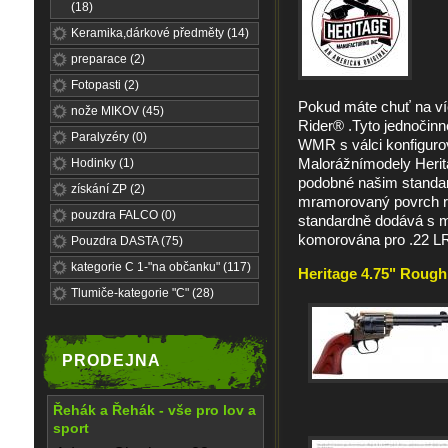
(18)
Keramika,dárkové předměty (14)
preparace (2)
Fotopasti (2)
Pokud máte chuť na ví
nože MIKOV (45)
Rider® .Tyto jednočinn
Paralyzéry (0)
WMR s válci konfiguro
Malorážnímodely Herit
Hodinky (1)
podobné našim standar
získání ZP (2)
mramorovaný povrch rá
pouzdra FALCO (0)
standardně dodává s ma
komorována pro .22 L
Pouzdra DASTA (75)
kategorie C 1-"na občanku" (117)
Heritage 4.75" Rough 
Tlumiče-kategorie "C" (28)
PRODEJNA
Řehák a Řehák - vše pro lov a
sport