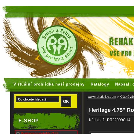
faux rolex watches
replica watches
Virtuální prohlídka naší prodejny
Katalogy
Napsali 
www.rehak-lov.com
>
Krátké zb
Heritage 4.75" R
Kód zboží: RR22999CH4
E-SHOP
Poslední produkty (14)