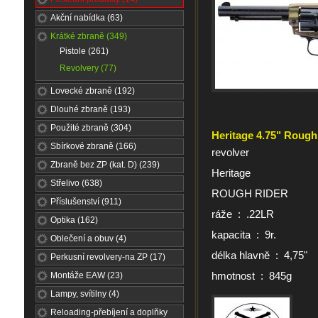
Akční nabídka (63)
Krátké zbraně (349)
Pistole (261)
Revolvery (77)
Lovecké zbraně (192)
Dlouhé zbraně (193)
Použité zbraně (304)
Heritage 4.75" Rough
Sbírkové zbraně (166)
revolver
Zbraně bez ZP (kat. D) (239)
Heritage
Střelivo (638)
ROUGH RIDER
Příslušenství (911)
ráže : .22LR
Optika (162)
kapacita : 9r.
Oblečení a obuv (4)
délka hlavně : 4,75"
Perkusní revolvery-na ZP (17)
hmotnost : 845g
Montáže EAW (23)
Lampy, svítilny (4)
Reloading-přebíjení a doplňky