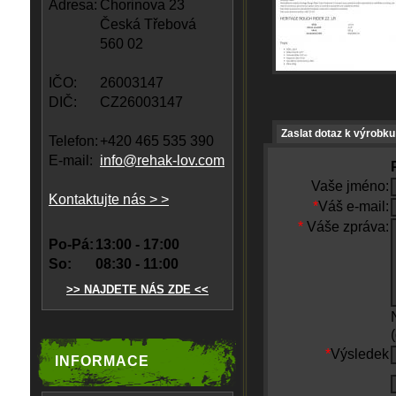
Adresa:
Chorinova 23
Česká Třebová
560 02
IČO:
26003147
DIČ:
CZ26003147
Zaslat dotaz k výrobku
Telefon:
+420 465 535 390
E-mail:
info@rehak-lov.com
Vaše jméno:
Kontaktujte nás > >
*
Váš e-mail:
*
Váše zpráva:
Po-Pá:
13:00 - 17:00
So:
08:30 - 11:00
>> NAJDETE NÁS ZDE <<
*
Výsledek
INFORMACE