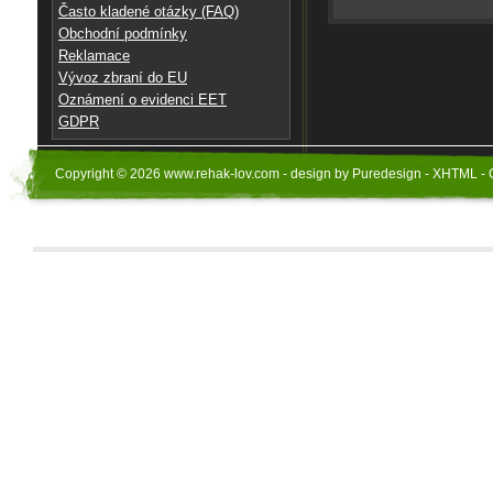
Často kladené otázky (FAQ)
Obchodní podmínky
Reklamace
Vývoz zbraní do EU
Oznámení o evidenci EET
GDPR
Copyright © 2026 www.rehak-lov.com - design by Puredesign - XHTML - 