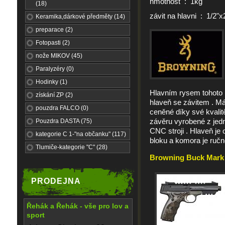
hmotnost : 1kg
(18)
závit na hlavni : 1/2"x
Keramika,dárkové předměty (14)
preparace (2)
Fotopasti (2)
nože MIKOV (45)
Paralyzéry (0)
Hodinky (1)
Hlavním rysem tohot
získání ZP (2)
hlaveň se závitem . M
pouzdra FALCO (0)
ceněné díky své kvalitě
závěru vyrobené z jed
Pouzdra DASTA (75)
CNC stroji . Hlaveň j
kategorie C 1-"na občanku" (117)
bloku a komora je ručně
Tlumiče-kategorie "C" (28)
Browning Buck Mark M
PRODEJNA
Řehák a Řehák - vše pro lov a
sport