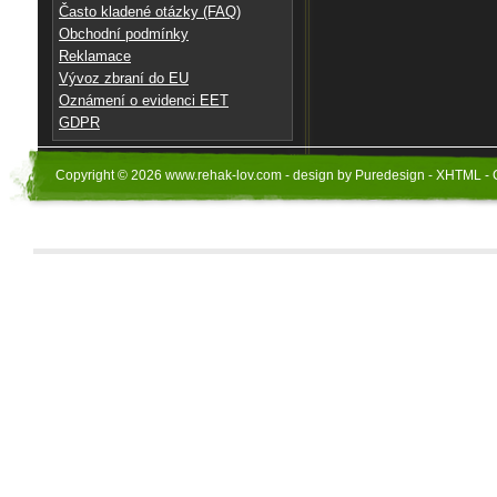
Často kladené otázky (FAQ)
Obchodní podmínky
Reklamace
Vývoz zbraní do EU
Oznámení o evidenci EET
GDPR
Copyright © 2026 www.rehak-lov.com - design by Puredesign - XHTML - 