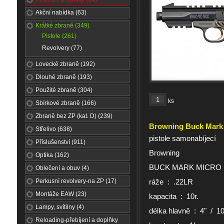
Akční nabídka (63)
Krátké zbraně (349)
Pistole (261)
Revolvery (77)
Lovecké zbraně (192)
Dlouhé zbraně (193)
Použité zbraně (304)
ks
Sbírkové zbraně (166)
Zbraně bez ZP (kat. D) (239)
Browning Buck Mark 
Střelivo (638)
pistole samonabíjecí
Příslušenství (911)
Browning
Optika (162)
BUCK MARK MICRO 
Oblečení a obuv (4)
Perkusní revolvery-na ZP (17)
ráže : .22LR
Montáže EAW (23)
kapacita : 10r.
Lampy, svítilny (4)
délka hlavně : 4" / 
Reloading-přebíjení a doplňky