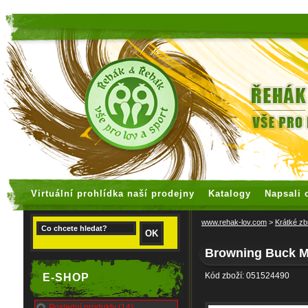
faux rolex watches
replica watches
Virtuální prohlídka naší prodejny
Katalogy
Napsali 
www.rehak-lov.com
>
Krátké zb
Browning Buck Ma
Kód zboží: 051524490
E-SHOP
Poslední produkty (14)