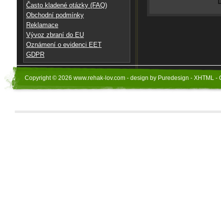
Často kladené otázky (FAQ)
Obchodní podmínky
Reklamace
Vývoz zbraní do EU
Oznámení o evidenci EET
GDPR
Copyright © 2026 www.rehak-lov.com - design by Puredesign - XHTML - 