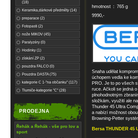
(18)
hmotnost : 765 g
Keramika,dárkové předměty (14)
9990,-
preparace (2)
Fotopasti (2)
nože MIKOV (45)
Paralyzéry (0)
Hodinky (1)
získání ZP (2)
pouzdra FALCO (0)
Snaha udělat komprom
Pouzdra DASTA (75)
úchopem vedla ke komp
kategorie C 1-"na občanku" (117)
PRO. Je to po všech st
ruce. Ačkoli se jedná 
Tlumiče-kategorie "C" (28)
plnohodnotným zbraním
složkám, využití ale na
Thunder 45 Ultra Comp
PRODEJNA
a nabízí možnost obo
Browning-Petter syst
Řehák a Řehák - vše pro lov a
Bersa THUNDER 45 Ul
sport