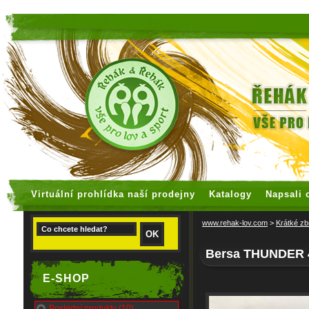
faux rolex watches
replica watches
Virtuální prohlídka naší prodejny
Katalogy
Napsali 
www.rehak-lov.com
>
Krátké zb
Bersa THUNDER 4
E-SHOP
Poslední produkty (10)