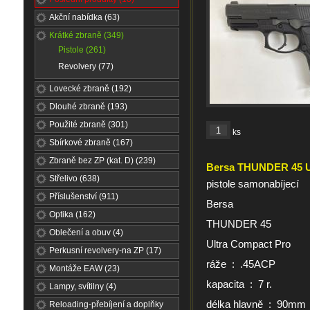
Akční nabídka (63)
Krátké zbraně (349)
Pistole (261)
Revolvery (77)
Lovecké zbraně (192)
Dlouhé zbraně (193)
Použité zbraně (301)
ks
Sbírkové zbraně (167)
Zbraně bez ZP (kat. D) (239)
Bersa THUNDER 45 U
Střelivo (638)
pistole samonabíjecí
Příslušenství (911)
Bersa
Optika (162)
THUNDER 45
Oblečení a obuv (4)
Ultra Compact Pro
Perkusní revolvery-na ZP (17)
ráže : .45ACP
Montáže EAW (23)
kapacita : 7 r.
Lampy, svítilny (4)
délka hlavně : 90mm
Reloading-přebíjení a doplňky