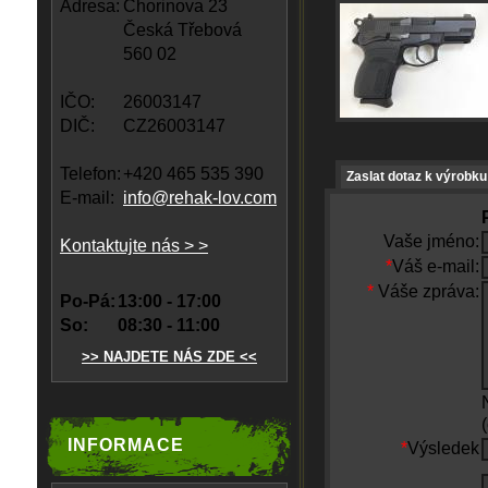
Adresa:
Chorinova 23
Česká Třebová
560 02
IČO:
26003147
DIČ:
CZ26003147
Telefon:
+420 465 535 390
Zaslat dotaz k výrobku
E-mail:
info@rehak-lov.com
Vaše jméno:
Kontaktujte nás > >
*
Váš e-mail:
*
Váše zpráva:
Po-Pá:
13:00 - 17:00
So:
08:30 - 11:00
>> NAJDETE NÁS ZDE <<
INFORMACE
*
Výsledek