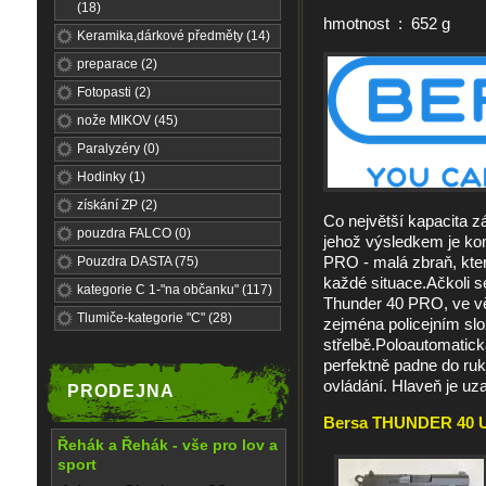
(18)
hmotnost : 652 g
Keramika,dárkové předměty (14)
preparace (2)
Fotopasti (2)
nože MIKOV (45)
Paralyzéry (0)
Hodinky (1)
získání ZP (2)
Co největší kapacita z
pouzdra FALCO (0)
jehož výsledkem je ko
PRO - malá zbraň, kte
Pouzdra DASTA (75)
každé situace.Ačkoli s
kategorie C 1-"na občanku" (117)
Thunder 40 PRO, ve vě
Tlumiče-kategorie "C" (28)
zejména policejním slož
střelbě.Poloautomatic
perfektně padne do ruk
ovládání. Hlaveň je 
PRODEJNA
Bersa THUNDER 40 Ul
Řehák a Řehák - vše pro lov a
sport