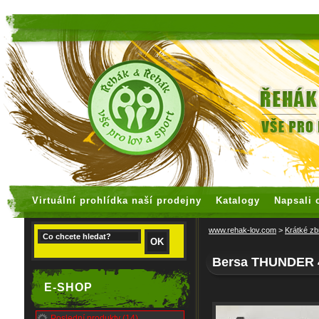
faux rolex watches
replica watches
Virtuální prohlídka naší prodejny
Katalogy
Napsali 
www.rehak-lov.com
>
Krátké zb
Bersa THUNDER 4
E-SHOP
Poslední produkty (14)