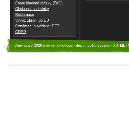
Často kladené otázky (FAQ)
Obchodní podmínky
Reklamace
Vývoz zbraní do EU
Oznámení o evidenci EET
GDPR
Copyright © 2026 www.rehak-lov.com - design by Puredesign - XHTML - 