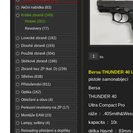
Akční nabídka (63)
Krátké zbraně (349)
Pistole (261)
Revolvery (77)
Lovecké zbraně (192)
Dlouhé zbraně (193)
Použité zbraně (304)
ks
Sbírkové zbraně (166)
Zbraně bez ZP (kat. D) (239)
Bersa THUNDER 40 U
Střelivo (638)
pistole samonabíjecí
Příslušenství (911)
Bersa
Optika (162)
THUNDER 40
Oblečení a obuv (4)
Ultra Compact Pro
Perkusní revolvery-na ZP (17)
ráže : .40Smith&Wes
Montáže EAW (23)
kapacita : 10r.
Lampy, svítilny (4)
délka hlavně : 83mm /
Reloading-přebíjení a doplňky