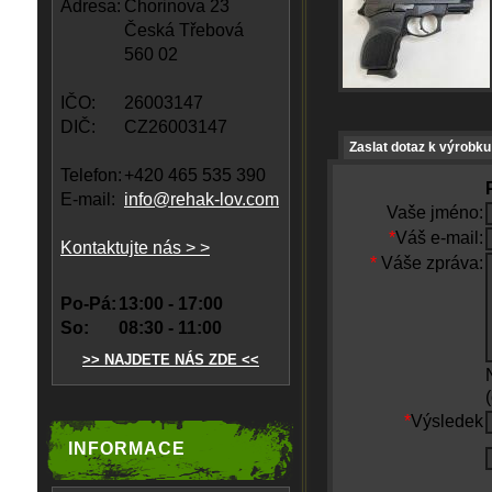
Adresa:
Chorinova 23
Česká Třebová
560 02
IČO:
26003147
DIČ:
CZ26003147
Zaslat dotaz k výrobku
Telefon:
+420 465 535 390
E-mail:
info@rehak-lov.com
Vaše jméno:
*
Váš e-mail:
Kontaktujte nás > >
*
Váše zpráva:
Po-Pá:
13:00 - 17:00
So:
08:30 - 11:00
>> NAJDETE NÁS ZDE <<
*
Výsledek
INFORMACE