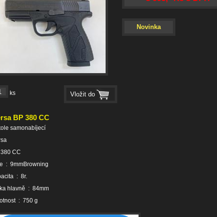
Novinka
ks
rsa BP 380 CC
tole samonabíjecí
rsa
 380 CC
že : 9mmBrowning
acita : 8r.
lka hlavně : 84mm
tnost : 750 g