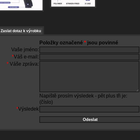
Zaslat dotaz k výrobku
Položky označené
*
jsou povinné
Vaše jméno:
*
Váš e-mail:
*
Váše zpráva:
Napiště prosím výsledek - pět plus tři je:
(číslo)
*
Výsledek