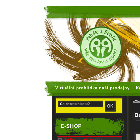
faux rolex
Virtuální prohlídka naší prodejny
K
www.
B
E-SHOP
Poslední produkty (14)