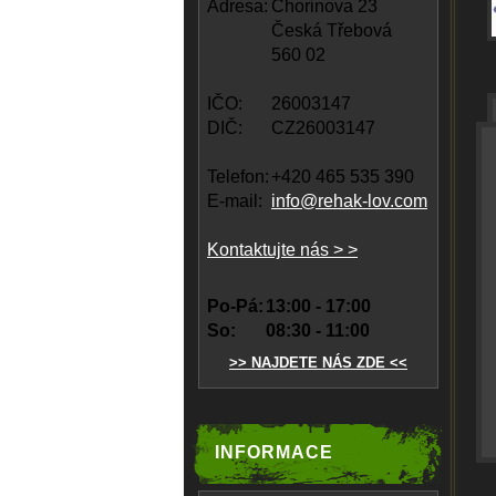
Adresa:
Chorinova 23
Česká Třebová
560 02
IČO:
26003147
DIČ:
CZ26003147
Telefon:
+420 465 535 390
E-mail:
info@rehak-lov.com
Kontaktujte nás > >
Po-Pá:
13:00 - 17:00
So:
08:30 - 11:00
>> NAJDETE NÁS ZDE <<
INFORMACE