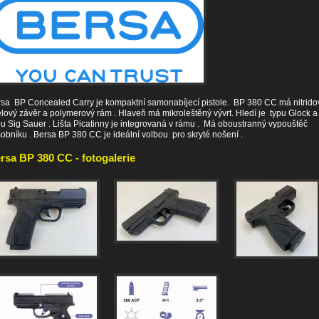
sa BP Concealed Carry je kompaktní samonabíjecí pistole. BP 380 CC má nitrid
lový závěr a polymerový rám . Hlaveň má mikroleštěný vývrt. Hledí je typu Glock 
u Sig Sauer . Lišta Picatinny je integrovaná v rámu . Má oboustranný vypouštěč
obníku . Bersa BP 380 CC je ideální volbou pro skryté nošení .
rsa BP 380 CC - fotogalerie