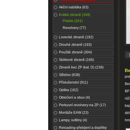
Akční nabídka (63)
Krátké zbraně (349)
Pistole (261)
Revolvery (77)
Lovecké zbraně (192)
Dlouhé zbraně (193)
Použité zbraně (304)
Sbírkové zbraně (166)
Zbraně bez ZP (kat. D) (239)
Be
Střelivo (638)
pis
Příslušenství (911)
Be
Optika (162)
BP
Oblečení a obuv (4)
rá
Perkusní revolvery-na ZP (17)
kap
Montáže EAW (23)
dé
Lampy, svítilny (4)
hmo
Reloading-přebíjení a doplňky