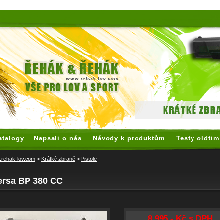
 watches
replica watches
hoogwaardige nep Rolex
replica rolex
atalogy
Napsali o nás
Návody k produktům
Testy oldtim
rehak-lov.com
>
Krátké zbraně
>
Pistole
ersa BP 380 CC
8 995,- Kč s DPH