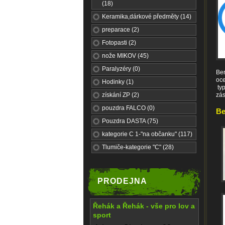
(18)
Keramika,dárkové předměty (14)
preparace (2)
Fotopasti (2)
nože MIKOV (45)
Paralyzéry (0)
Ber
oce
Hodinky (1)
typ
získání ZP (2)
zás
pouzdra FALCO (0)
Be
Pouzdra DASTA (75)
kategorie C 1-"na občanku" (117)
Tlumiče-kategorie "C" (28)
PRODEJNA
Řehák a Řehák - vše pro lov a
sport