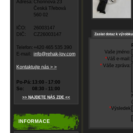
Adresa:
Chorinova 23
Česká Třebová
560 02
IČO:
26003147
DIČ:
CZ26003147
Zaslat dotaz k výrobku
Telefon:
+420 465 535 390
Vaše jméno:
E-mail:
info@rehak-lov.com
*
Váš e-mail:
*
Váše zpráva:
Kontaktujte nás > >
Po-Pá:
13:00 - 17:00
So:
08:30 - 11:00
>> NAJDETE NÁS ZDE <<
*
Výsledek
INFORMACE