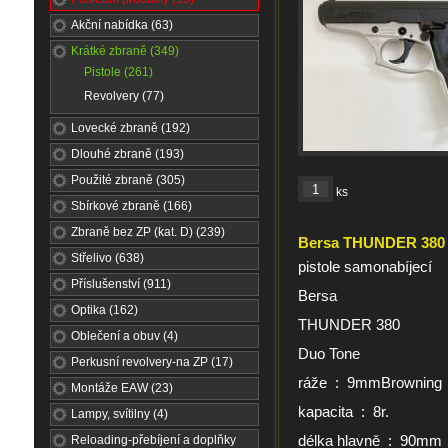
Akční nabídka (63)
Krátké zbraně (349)
Pistole (261)
Revolvery (77)
Lovecké zbraně (192)
Dlouhé zbraně (193)
Použité zbraně (305)
ks
Sbírkové zbraně (166)
Zbraně bez ZP (kat. D) (239)
Bersa THUNDER 380
Střelivo (638)
pistole samonabíjecí
Příslušenství (911)
Bersa
Optika (162)
THUNDER 380
Oblečení a obuv (4)
Duo Tone
Perkusní revolvery-na ZP (17)
ráže : 9mmBrowning
Montáže EAW (23)
kapacita : 8r.
Lampy, svítilny (4)
délka hlavně : 90mm
Reloading-přebíjení a doplňky