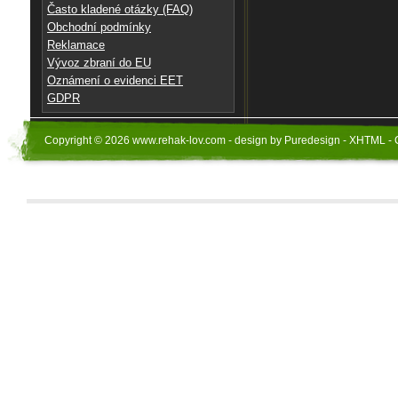
Často kladené otázky (FAQ)
Obchodní podmínky
Reklamace
Vývoz zbraní do EU
Oznámení o evidenci EET
GDPR
Copyright © 2026 www.rehak-lov.com - design by Puredesign - XHTML - 