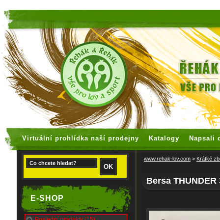
faux rolex watches
replica watches
Virtuální prohlídka naší prodejny
Katalogy
Napsali 
www.rehak-lov.com
>
Krátké zb
Bersa THUNDER 
E-SHOP
Poslední produkty (15)