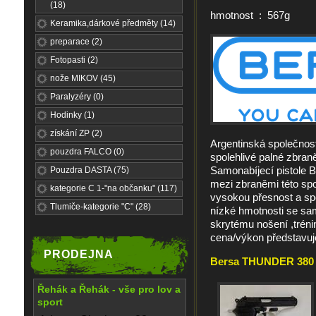
(18)
hmotnost : 567g
Keramika,dárkové předměty (14)
preparace (2)
Fotopasti (2)
nože MIKOV (45)
Paralyzéry (0)
Hodinky (1)
získání ZP (2)
Argentinská společnost
pouzdra FALCO (0)
spolehlivé palné zbraně,
Samonabíjecí pistole B
Pouzdra DASTA (75)
mezi zbraněmi této spol
kategorie C 1-"na občanku" (117)
vysokou přesnost a sp
Tlumiče-kategorie "C" (28)
nízké hmotnosti se sam
skrytému nošení ,tréni
cena/výkon představuje
PRODEJNA
Bersa THUNDER 380 D
Řehák a Řehák - vše pro lov a
sport