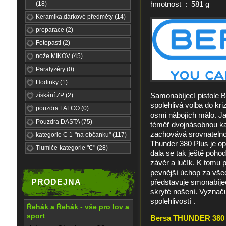
hmotnost : 581 g
(18)
Keramika,dárkové předměty (14)
preparace (2)
Fotopasti (2)
nože MIKOV (45)
Paralyzéry (0)
Hodinky (1)
Samonabíjecí pistole 
získání ZP (2)
spolehlivá volba do kri
pouzdra FALCO (0)
osmi nábojích málo. Ja
Pouzdra DASTA (75)
téměř dvojnásobnou kap
zachovává srovnatelno
kategorie C 1-"na občanku" (117)
Thunder 380 Plus je opr
Tlumiče-kategorie "C" (28)
dala se tak ještě poho
závěr a lučík. K tomu 
pevnější úchop za vš
PRODEJNA
představuje smonabíjec
skryté nošení. Vyznaču
spolehlivostí .
Řehák a Řehák - vše pro lov a
sport
Bersa THUNDER 380 P