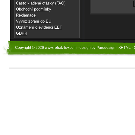
Často kladené otázky (FAQ)
Obchodní podmínky
Reklamace
Vývoz zbraní do EU
Oznámení o evidenci EET
GDPR
Copyright © 2026 www.rehak-lov.com - design by Puredesign - XHTML - 