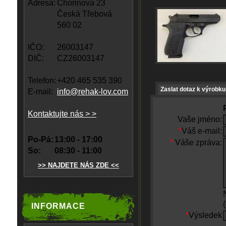
Adresa:
Chorinova 23
Česká Třebová
560 02
IČO:
26003147
DIČ:
CZ26003147
Telefon:
+420 465 535 390
Zaslat dotaz k výrobku
E-mail:
info@rehak-lov.com
Kontaktujte nás > >
Vaše jméno:
*
Váš e-mail:
Po-Pá:
13:00 - 17:00
*
Váše zpráva:
So:
08:30 - 11:00
>> NAJDETE NÁS ZDE <<
INFORMACE
*
Výsledek