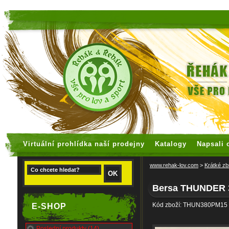
faux rolex watches
replica watches
Virtuální prohlídka naší prodejny
Katalogy
Napsali 
www.rehak-lov.com
>
Krátké zb
Bersa THUNDER 
Kód zboží: THUN380PM15
E-SHOP
Poslední produkty (14)