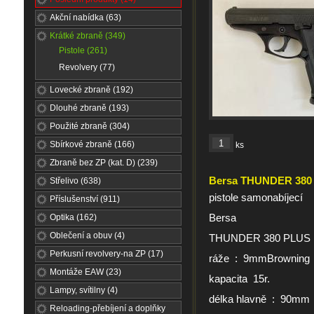
Akční nabídka (63)
Krátké zbraně (349)
Pistole (261)
Revolvery (77)
Lovecké zbraně (192)
Dlouhé zbraně (193)
Použité zbraně (304)
Sbírkové zbraně (166)
ks
Zbraně bez ZP (kat. D) (239)
Bersa THUNDER 380
Střelivo (638)
pistole samonabíjecí
Příslušenství (911)
Bersa
Optika (162)
Oblečení a obuv (4)
THUNDER 380 PLUS
Perkusní revolvery-na ZP (17)
ráže : 9mmBrowning
Montáže EAW (23)
kapacita 15r.
Lampy, svítilny (4)
délka hlavně : 90mm
Reloading-přebíjení a doplňky