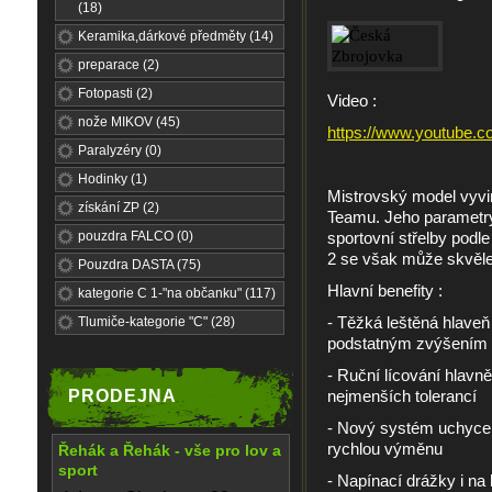
(18)
Keramika,dárkové předměty (14)
preparace (2)
Fotopasti (2)
Video :
nože MIKOV (45)
https://www.youtube
Paralyzéry (0)
Hodinky (1)
Mistrovský model vyvin
získání ZP (2)
Teamu. Jeho parametry 
pouzdra FALCO (0)
sportovní střelby podle
2 se však může skvěle u
Pouzdra DASTA (75)
Hlavní benefity :
kategorie C 1-"na občanku" (117)
- Těžká leštěná hlaveň 
Tlumiče-kategorie "C" (28)
podstatným zvýšením ž
- Ruční lícování hlav
PRODEJNA
nejmenších tolerancí
- Nový systém uchyce
rychlou výměnu
Řehák a Řehák - vše pro lov a
sport
- Napínací drážky i na 