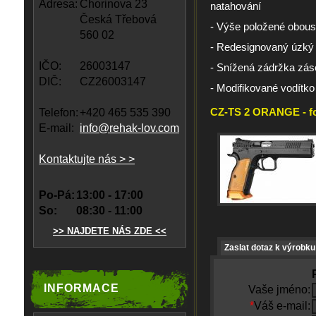
Adresa:
Chorinova 23
natahování
Česká Třebová
- Výše položené obous
560 02
- Redesignovaný úzký
IČO:
26003147
- Snížená zádržka zás
DIČ:
CZ26003147
- Modifikované vodítk
CZ-TS 2 ORANGE - fo
Telefon:
+420 465 535 390
E-mail:
info@rehak-lov.com
Kontaktujte nás > >
Po-Pá:
13:00 - 17:00
So:
08:30 - 11:00
>> NAJDETE NÁS ZDE <<
Zaslat dotaz k výrobku
INFORMACE
Vaše jméno:
*
Váš e-mail: