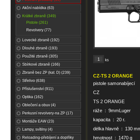
Akční nabídka (63)
Krátké zbraně (349)
Pistole (261)
Revolvery (77)
Lovecké zbraně (192)
Dlouhé zbraně (193)
Použité zbraně (305)
ks
Sbírkové zbraně (166)
Zbraně bez ZP (kat. D) (239)
CZ-TS 2 ORANGE
Střelivo (638)
pistole samonabíjecí
Příslušenství (911)
CZ
Optika (162)
TS 2 ORANGE
Oblečení a obuv (4)
ráže : 9mmLuger
Perkusní revolvery-na ZP (17)
kapacita : 20 r.
Montáže EAW (23)
délka hlavně : 130 m
Lampy, svítilny (4)
hmotnost : 1470 g
Reloading-přebíjení a doplňky