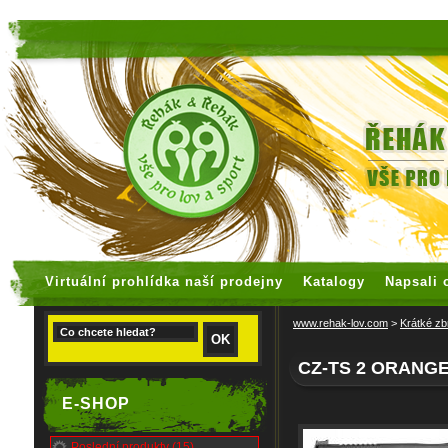
faux rolex watches
replica watches
Virtuální prohlídka naší prodejny
Katalogy
Napsali 
www.rehak-lov.com
>
Krátké zb
CZ-TS 2 ORANG
E-SHOP
Poslední produkty (15)