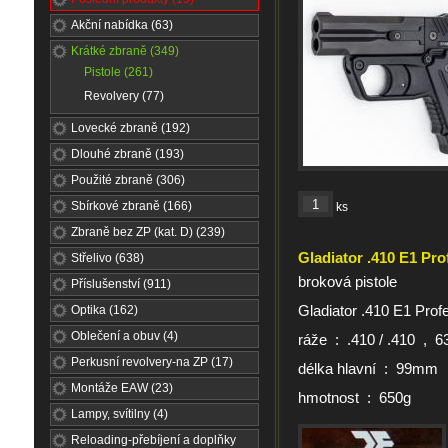
Akční nabídka (63)
Krátké zbraně (349)
Pistole (261)
Revolvery (77)
Lovecké zbraně (192)
Dlouhé zbraně (193)
Použité zbraně (306)
Sbírkové zbraně (166)
ks
Zbraně bez ZP (kat. D) (239)
Gladiator .410 E1 Pro
Střelivo (638)
broková pistole
Příslušenství (911)
Gladiator .410 E1 Prof
Optika (162)
Oblečení a obuv (4)
ráže : .410 / .410 , 
Perkusní revolvery-na ZP (17)
délka hlavní : 99mm
Montáže EAW (23)
hmotnost : 650g
Lampy, svítilny (4)
Reloading-přebíjení a doplňky