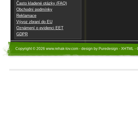
Často kladené otázky (FAQ)
Obchodní podmínky
Reklamace
Vývoz zbraní do EU
Oznámení o evidenci EET
GDPR
Copyright © 2026 www.rehak-lov.com - design by Puredesign - XHTML - 