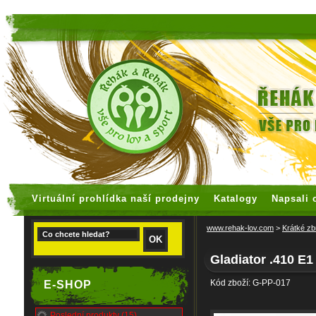
faux rolex watches
replica watches
Virtuální prohlídka naší prodejny
Katalogy
Napsali 
www.rehak-lov.com
>
Krátké zb
Gladiator .410 E1
Kód zboží: G-PP-017
E-SHOP
Poslední produkty (15)