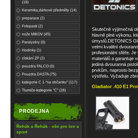
(18)
Keramika,dárkové předměty (14)
preparace (2)
Fotopasti (2)
Skutečně výjimečná ob
nože MIKOV (45)
hlavně plné výkonu, kt
úmyslů.DETONICS GLA
Paralyzéry (0)
velmi kvalitní dvourann
Hodinky (1)
profesionální sféře. J
materiálů a garantuje v
získání ZP (2)
jediná dvouranná pist
pouzdra FALCO (0)
prvkům, naprosto bezp
Pouzdra DASTA (75)
výstřelu. Vyžaduje zbro
kategorie C 1-"na občanku" (117)
Gladiator .410 E1 Prof
Tlumiče-kategorie "C" (28)
PRODEJNA
Řehák a Řehák - vše pro lov a
sport