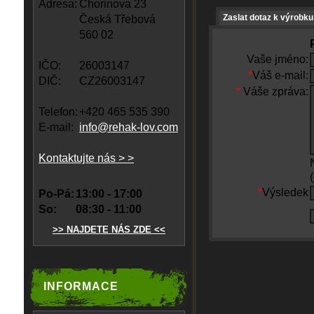
Adresa:
Chorinova 23
Zaslat dotaz k výrobku
Česká Třebová
560 02
Vaše jméno:
IČO:
26003147
*
Váš e-mail:
DIČ:
CZ26003147
*
Váše zpráva:
Telefon:
+420 465 535 390
E-mail:
info@rehak-lov.com
Kontaktujte nás > >
*
Výsledek
Po-Pá:
13:00 - 17:00
So:
08:30 - 11:00
>> NAJDETE NÁS ZDE <<
INFORMACE