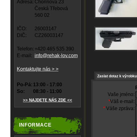
Adresa:
Chorinova 23
Česká Třebová
560 02
IČO:
26003147
DIČ:
CZ26003147
Telefon:
+420 465 535 390
E-mail:
info@rehak-lov.com
Kontaktujte nás > >
Zaslat dotaz k výrobku
Po-Pá:
13:00 - 17:00
So:
08:30 - 11:00
Vaše jméno:
>> NAJDETE NÁS ZDE <<
*
Váš e-mail:
*
Váše zpráva:
INFORMACE