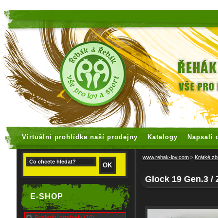
faux rolex watches
replica watches
Virtuální prohlídka naší prodejny
Katalogy
Napsali 
www.rehak-lov.com
>
Krátké zb
Glock 19 Gen.3 /
E-SHOP
Poslední produkty (16)