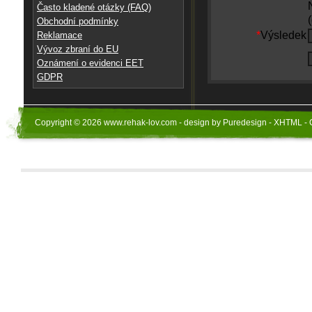
Často kladené otázky (FAQ)
Obchodní podmínky
*
Výsledek
Reklamace
Vývoz zbraní do EU
Oznámení o evidenci EET
GDPR
Copyright © 2026 www.rehak-lov.com - design by Puredesign - XHTML - 