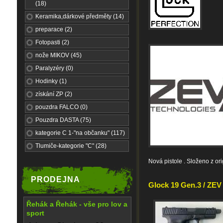
(18)
Keramika,dárkové předměty (14)
preparace (2)
Fotopasti (2)
nože MIKOV (45)
Paralyzéry (0)
Hodinky (1)
získání ZP (2)
pouzdra FALCO (0)
Pouzdra DASTA (75)
kategorie C 1-"na občanku" (117)
Tlumiče-kategorie "C" (28)
Nová pistole . Složeno z or
PRODEJNA
Glock 19 Gen.3 / ZEV 
Řehák a Řehák - vše pro lov a
sport