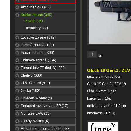
Akční nabídka (63)
Krátké zbraně (349)
Pistole (261)
Revolvery (77)
Lovecké zbraně (192)
Dlouhé zbraně (193)
Použité zbraně (306)
ks
Sbírkové zbraně (166)
Zbraně bez ZP (kat. D) (239)
Glock 19 Gen.3 / ZEV
Střelivo (638)
pistole samonabíjecí
Příslušenství (911)
Glock 19 Gen.3 / ZEV 19
Optika (162)
ráže : 9mmLuger
Oblečení a obuv (4)
kapacita . 15r.
Perkusní revolvery-na ZP (17)
délkka hlavně : 11,2 cm
hmotnost : 675 g
Montáže EAW (23)
Lampy, svítilny (4)
Reloading-přebíjení a doplňky