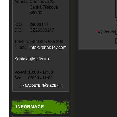
Adresa:
Chorinova 23
Česká Třebová
560 02
IČO:
26003147
DIČ:
CZ26003147
*
Výsledek
Telefon:
+420 465 535 390
E-mail:
info@rehak-lov.com
Kontaktujte nás > >
Po-Pá:
13:00 - 17:00
So:
08:30 - 11:00
>> NAJDETE NÁS ZDE <<
INFORMACE