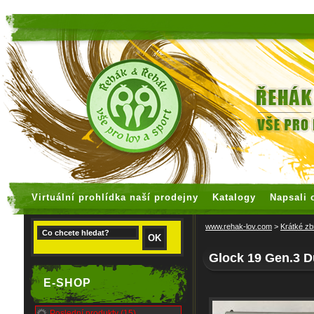
faux rolex watches
replica watches
Virtuální prohlídka naší prodejny
Katalogy
Napsali 
www.rehak-lov.com
>
Krátké zb
Glock 19 Gen.3 
E-SHOP
Poslední produkty (15)