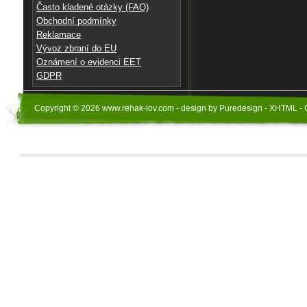
Často kladené otázky (FAQ)
Obchodní podmínky
Reklamace
Vývoz zbraní do EU
Oznámení o evidenci EET
GDPR
Copyright © 2026 www.rehak-lov.com - design by Puredesign - XHTML - 