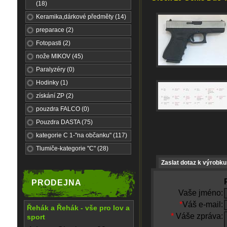
(18)
Keramika,dárkové předměty (14)
preparace (2)
Fotopasti (2)
nože MIKOV (45)
Paralyzéry (0)
Hodinky (1)
získání ZP (2)
pouzdra FALCO (0)
Pouzdra DASTA (75)
kategorie C 1-"na občanku" (117)
Tlumiče-kategorie "C" (28)
Zaslat dotaz k výrobku
PRODEJNA
Vaše jméno:
*
Váš e-mail:
Řehák a Řehák - vše pro lov a
*
Váše zpráva:
sport