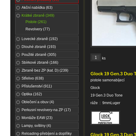
Akční nabídka (63)
Krátké zbraně (349)
Pistole (261)
Revolvery (77)
Lovecké zbraně (192)
Dlouhé zbraně (193)
Použité zbraně (305)
ks
Sbírkové zbraně (166)
Zbraně bez ZP (kat. D) (239)
Glock 19 Gen.3 Duo 
Střelivo (638)
pistole samonabíjecí
Příslušenství (911)
Glock
Optika (162)
19 Gen.3 Duo Tone
Oblečení a obuv (4)
ráže : 9mmLuger
Perkusní revolvery-na ZP (17)
Montáže EAW (23)
Lampy, svítilny (4)
Reloading-přebíjení a doplňky
Glock 19 Gen.3 Duo T