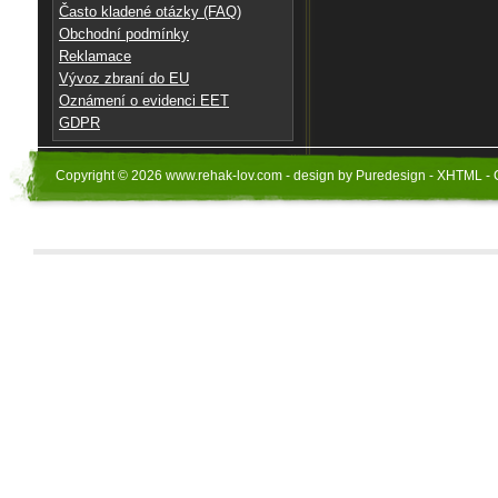
Často kladené otázky (FAQ)
Obchodní podmínky
Reklamace
Vývoz zbraní do EU
Oznámení o evidenci EET
GDPR
Copyright © 2026 www.rehak-lov.com - design by Puredesign - XHTML - 