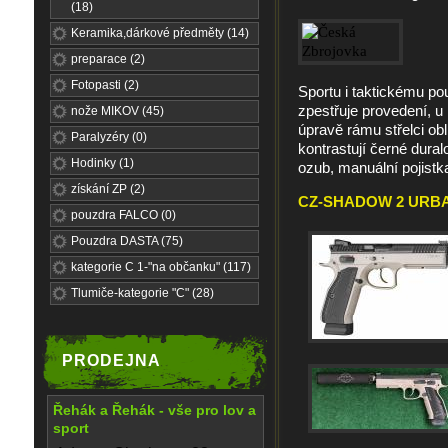
(18)
Keramika,dárkové předměty (14)
preparace (2)
Fotopasti (2)
Sportu i taktickému pou
zpestřuje provedení, 
nože MIKOV (45)
úpravě rámu střelci ob
Paralyzéry (0)
kontrastují černé dura
Hodinky (1)
ozub, manuální pojistk
získání ZP (2)
CZ-SHADOW 2 URBAN 
pouzdra FALCO (0)
Pouzdra DASTA (75)
kategorie C 1-"na občanku" (117)
Tlumiče-kategorie "C" (28)
PRODEJNA
Řehák a Řehák - vše pro lov a
sport