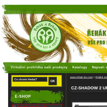
faux rolex watches
replica watches
Virtuální prohlídka naší prodejny
Katalogy
Napsali 
www.rehak-lov.com
>
Krátké zb
CZ-SHADOW 2 U
E-SHOP
Poslední produkty (15)