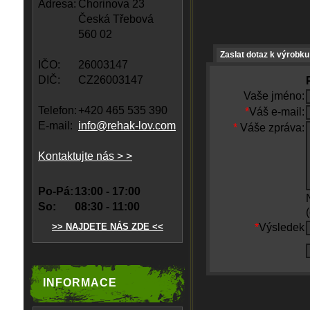
Adresa:
Chorinova 23
Česká Třebová
560 02
Zaslat dotaz k výrobku
IČO:
26003147
DIČ:
CZ26003147
Vaše jméno:
Telefon:
+420 465 535 390
*
Váš e-mail:
E-mail:
info@rehak-lov.com
*
Váše zpráva:
Kontaktujte nás > >
Po-Pá:
13:00 - 17:00
So:
08:30 - 11:00
>> NAJDETE NÁS ZDE <<
*
Výsledek
INFORMACE