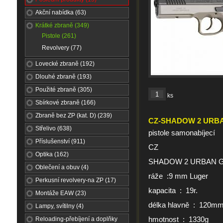
Akční nabídka (63)
Krátké zbraně (349)
Pistole (261)
Revolvery (77)
Lovecké zbraně (192)
Dlouhé zbraně (193)
Použité zbraně (305)
ks
Sbírkové zbraně (166)
Zbraně bez ZP (kat. D) (239)
CZ-SHADOW 2 URB
Střelivo (638)
pistole samonabíjecí
Příslušenství (911)
CZ
Optika (162)
SHADOW 2 URBAN 
Oblečení a obuv (4)
ráže :9 mm Luger
Perkusní revolvery-na ZP (17)
kapacita : 19r.
Montáže EAW (23)
délka hlavně : 120m
Lampy, svítilny (4)
hmotnost : 1330g
Reloading-přebíjení a doplňky