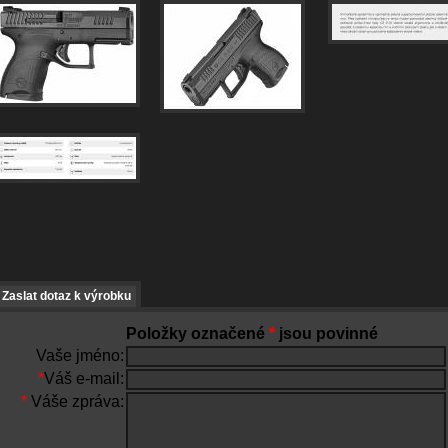
Zaslat dotaz k výrobku
Položky označené
*
jsou povinné
Vaše jméno:
*
Váš e-mail:
*
Váše zpráva: