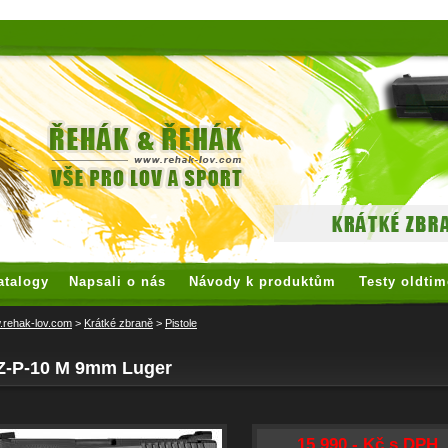
 watches
replica watches
hoogwaardige nep Rolex
replica rolex
atalogy
Napsali o nás
Návody k produktům
Testy oldtim
rehak-lov.com
>
Krátké zbraně
>
Pistole
Z-P-10 M 9mm Luger
15 990,- Kč s DPH