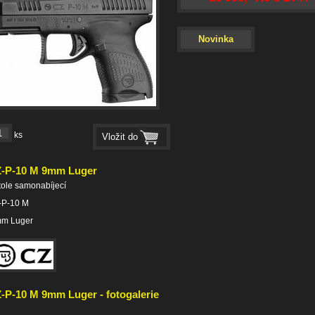
Novinka
ks
-P-10 M 9mm Luger
tole samonabíjecí
-P-10 M
mm Luger
-P-10 M 9mm Luger - fotogalerie