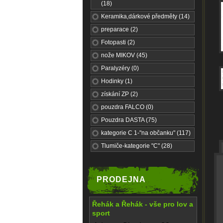
(18)
Keramika,dárkové předměty (14)
preparace (2)
Fotopasti (2)
nože MIKOV (45)
Paralyzéry (0)
Hodinky (1)
získání ZP (2)
pouzdra FALCO (0)
Pouzdra DASTA (75)
kategorie C 1-"na občanku" (117)
Tlumiče-kategorie "C" (28)
PRODEJNA
Řehák a Řehák - vše pro lov a
sport