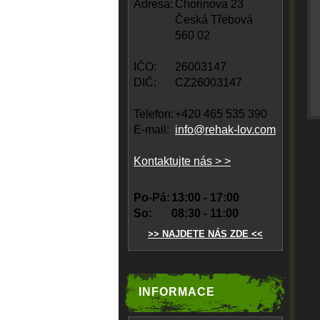
Adresa:
Chorinova 23
Česká Třebová
560 02
IČO:
26003147
DIČ:
CZ26003147
Telefon:
+420 465 535 390
E-mail:
info@rehak-lov.com
Kontaktujte nás > >
Po-Pá:
13:00 - 17:00
So:
08:30 - 11:00
>> NAJDETE NÁS ZDE <<
INFORMACE