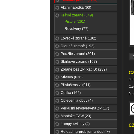
Akční nabídka (63)
Krátké zbraně (349)
Pistole (261)
Revolvery (77)
Lovecké zbraně (192)
Dlouhé zbraně (193)
Použité zbraně (301)
Sbírkové zbraně (167)
Zbraně bez ZP (kat. D) (239)
CZ
Střelivo (638)
pis
Příslušenství (911)
CZ
Optika (162)
9 
Oblečení a obuv (4)
Perkusní revolvery-na ZP (17)
Montáže EAW (23)
Lampy, svítilny (4)
CZ
Reloading-přebíjení a doplňky