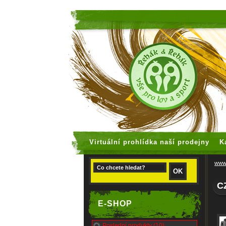
faux rolex
Virtuální prohlídka naší prodejny
K
www.
C
E-SHOP
Poslední produkty (10)