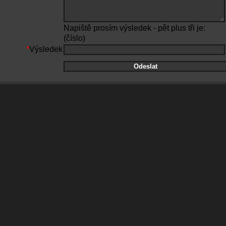
Napiště prosím výsledek - pět plus tři je:
(číslo)
*
Výsledek