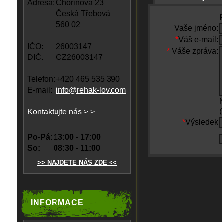
Adresa:
Chorinova 23
Česká Třebová
560 02
Vaše jméno:
*
Váš e-mail:
IČO:
26003147
*
Váše zpráva:
DIČ:
CZ26003147
Telefon:
+420 465 535 390
E-mail:
info@rehak-lov.com
Kontaktujte nás > >
*
Výsledek
Po-Pá:
13:00 - 17:00
So:
08:30 - 11:00
>> NAJDETE NÁS ZDE <<
INFORMACE