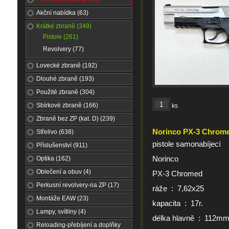
Akční nabídka (63)
Krátké zbraně (349)
Pistole (261)
Revolvery (77)
Lovecké zbraně (192)
Dlouhé zbraně (193)
Použité zbraně (304)
Sbírkové zbraně (166)
ks
Zbraně bez ZP (kat. D) (239)
Norinco PX-3 Chrom
Střelivo (638)
pistole samonabíjecí
Příslušenství (911)
Norinco
Optika (162)
Oblečení a obuv (4)
PX-3 Chromed
Perkusní revolvery-na ZP (17)
ráže : 7,62x25
Montáže EAW (23)
kapacita : 17r.
Lampy, svítilny (4)
délka hlavně : 112m
Reloading-přebíjení a doplňky