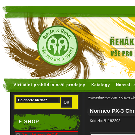
faux rolex watches
replica watches
Virtuální prohlídka naší prodejny
Katalogy
Napsali 
www.rehak-lov.com
>
Krátké zb
Norinco PX-3 Ch
Kód zboží: 192208
E-SHOP
Poslední produkty (14)