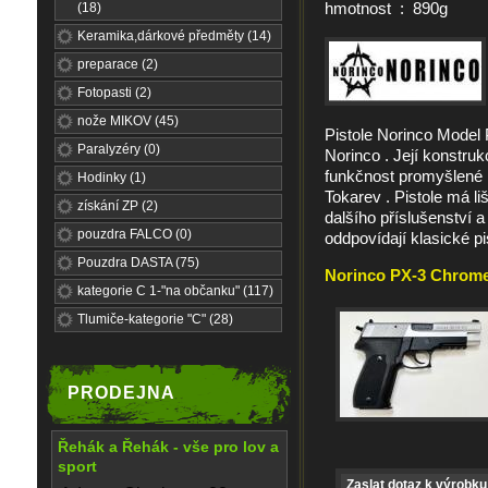
hmotnost : 890g
(18)
Keramika,dárkové předměty (14)
preparace (2)
Fotopasti (2)
nože MIKOV (45)
Pistole Norinco Model 
Paralyzéry (0)
Norinco . Její konstru
funkčnost promyšlené k
Hodinky (1)
Tokarev . Pistole má l
získání ZP (2)
dalšího příslušenství a
pouzdra FALCO (0)
oddpovídají klasické pi
Pouzdra DASTA (75)
Norinco PX-3 Chromed
kategorie C 1-"na občanku" (117)
Tlumiče-kategorie "C" (28)
PRODEJNA
Řehák a Řehák - vše pro lov a
sport
Zaslat dotaz k výrobku