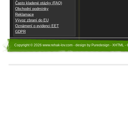
Často kladené otázky (FAQ)
Obchodní podmínky
Reklamace
Vývoz zbraní do EU
Oznámení o evidenci EET
GDPR
Copyright © 2026 www.rehak-lov.com - design by Puredesign - XHTML - 