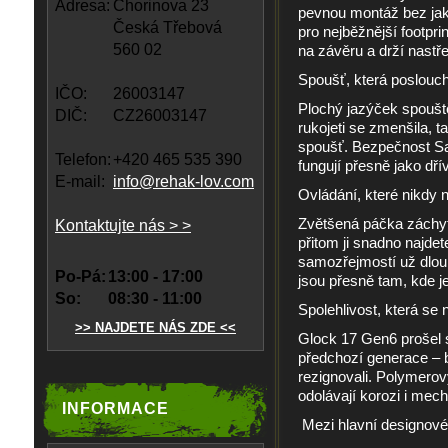
Adresa:
Chorinova 23
pevnou montáž bez jaký
Česká Třebová
pro nejběžnější footpr
560 02
na závěru a drží nastře
Spoušť, která poslouch
IČO:
26003147
Plochý jazýček spouště
DIČ:
CZ26003147
rukojeti se zmenšila, t
spoušť. Bezpečnost Saf
Telefon:
+420 465 535 390
fungují přesně jako dřív
E-mail:
info@rehak-lov.com
Ovládání, které nikdy 
Zvětšená páčka záchytu
Kontaktujte nás > >
přitom ji snadno najde
samozřejmostí už dlouho
Po-Pá:
13:00 - 17:00
jsou přesně tam, kde je
So:
08:30 - 11:00
Spolehlivost, která se 
>> NAJDETE NÁS ZDE <<
Glock 17 Gen6 prošel 
předchozí generace – bl
rezignovali. Polymero
odolávají korozi i mec
INFORMACE
Mezi hlavní designové 