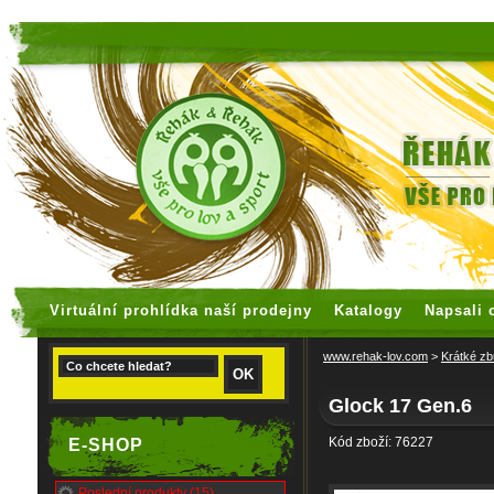
faux rolex watches
replica watches
Virtuální prohlídka naší prodejny
Katalogy
Napsali 
www.rehak-lov.com
>
Krátké zb
Glock 17 Gen.6
Kód zboží: 76227
E-SHOP
Poslední produkty (15)