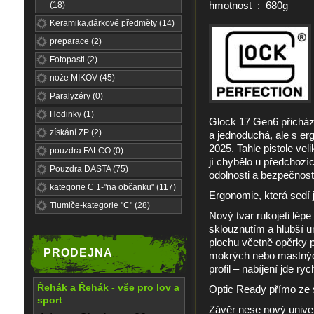
hmotnost : 680g
(18)
Keramika,dárkové předměty (14)
preparace (2)
Fotopasti (2)
nože MIKOV (45)
Paralyzéry (0)
Hodinky (1)
Glock 17 Gen6 přichází
získání ZP (2)
a jednoduchá, ale s er
2025. Tahle pistole ve
pouzdra FALCO (0)
jí chybělo u předchozíc
Pouzdra DASTA (75)
odolnosti a bezpečnost
kategorie C 1-"na občanku" (117)
Ergonomie, která sedí j
Tlumiče-kategorie "C" (28)
Nový tvar rukojeti lépe
sklouznutím a hlubší u
plochu včetně opěrky pr
PRODEJNA
mokrých nebo mastných
profil – nabíjení jde rychl
Řehák a Řehák - vše pro lov a
Optic Ready přímo ze 
sport
Závěr nese nový univer