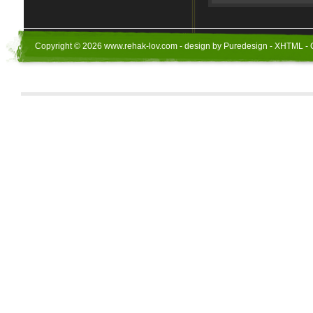
Copyright © 2026 www.rehak-lov.com - design by Puredesign - XHTML - 