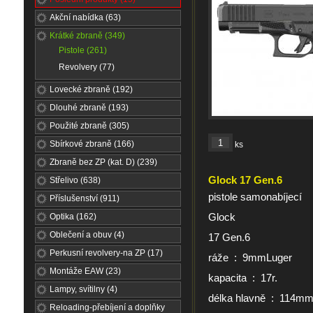
Akční nabídka (63)
Krátké zbraně (349)
Pistole (261)
Revolvery (77)
Lovecké zbraně (192)
Dlouhé zbraně (193)
Použité zbraně (305)
Sbírkové zbraně (166)
ks
Zbraně bez ZP (kat. D) (239)
Glock 17 Gen.6
Střelivo (638)
pistole samonabíjecí
Příslušenství (911)
Glock
Optika (162)
Oblečení a obuv (4)
17 Gen.6
Perkusní revolvery-na ZP (17)
ráže : 9mmLuger
Montáže EAW (23)
kapacita : 17r.
Lampy, svítilny (4)
délka hlavně : 114m
Reloading-přebíjení a doplňky