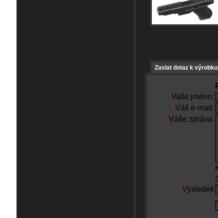
Zaslat dotaz k výrobku
Vaše jméno:
*
Váš e-mail:
*
Váše zpráva:
*
Výsledek