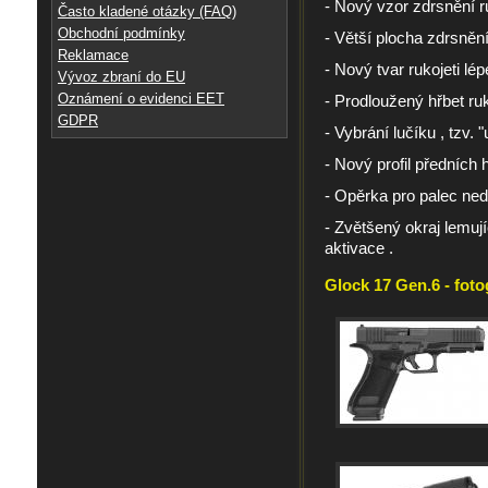
- Nový vzor zdrsnění ru
Často kladené otázky (FAQ)
Obchodní podmínky
- Větší plocha zdrsnění 
Reklamace
- Nový tvar rukojeti lép
Vývoz zbraní do EU
Oznámení o evidenci EET
- Prodloužený hřbet ruk
GDPR
- Vybrání lučíku , tzv. 
- Nový profil předních
- Opěrka pro palec ne
- Zvětšený okraj lemu
aktivace .
Glock 17 Gen.6 - foto