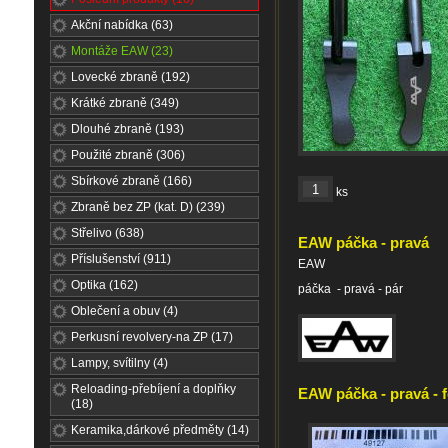
Akční nabídka (63)
Montáže EAW (23)
Lovecké zbraně (192)
Krátké zbraně (349)
Dlouhé zbraně (193)
Použité zbraně (306)
Sbírkové zbraně (166)
ks
Zbraně bez ZP (kat. D) (239)
Střelivo (638)
EAW páčka - pravá
Příslušenství (911)
EAW
Optika (162)
páčka - pravá - pár
Oblečení a obuv (4)
Perkusní revolvery-na ZP (17)
Lampy, svítilny (4)
Reloading-přebíjení a doplňky
EAW páčka - pravá - f
(18)
Keramika,dárkové předměty (14)