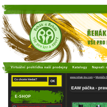
faux rolex watches
replica watches
Virtuální prohlídka naší prodejny
Katalogy
Napsali 
www.rehak-lov.com
>
Montáže
EAW páčka - pra
E-SHOP
Poslední produkty (16)