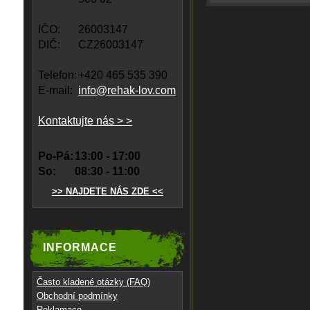
IČO:
26003147
DIČ:
CZ26003147
Telefon:
+420 465 535 390
E-mail:
info@rehak-lov.com
Kontaktujte nás > >
Po-Pá:
13:00 - 17:00
So:
08:30 - 11:00
>> NAJDETE NÁS ZDE <<
INFORMACE
Často kladené otázky (FAQ)
Obchodní podmínky
Reklamace