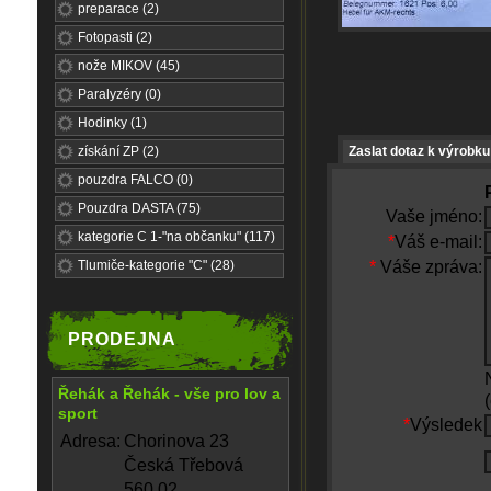
preparace (2)
Fotopasti (2)
nože MIKOV (45)
Paralyzéry (0)
Hodinky (1)
získání ZP (2)
Zaslat dotaz k výrobku
pouzdra FALCO (0)
Pouzdra DASTA (75)
Vaše jméno:
kategorie C 1-"na občanku" (117)
*
Váš e-mail:
Tlumiče-kategorie "C" (28)
*
Váše zpráva:
PRODEJNA
Řehák a Řehák - vše pro lov a
sport
*
Výsledek
Adresa:
Chorinova 23
Česká Třebová
560 02