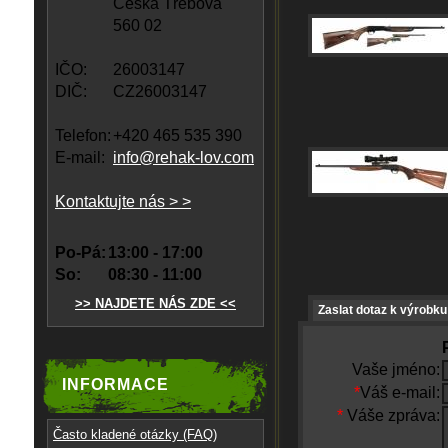
Česká Třebová
560 02
IČO:
26003147
DIČ:
CZ26003147
Telefon:
+420 465 535 390
E-mail:
info@rehak-lov.com
Kontaktujte nás > >
Po-Pá:
13:00 - 17:00
So:
08:30 - 11:00
>> NAJDETE NÁS ZDE <<
Zaslat dotaz k výrobku
Vaše jméno:
INFORMACE
*
Váš e-mail:
*
Váše zpráva:
Často kladené otázky (FAQ)