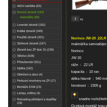
Akční nabídka (63)
Dlouhé zbraně (193)
malorážky (68)
ks
Lovecké zbraně (192)
Krátké zbraně (349)
Použité zbraně (301)
Norinco JW-20 .22LR
Sbírkové zbraně (167)
malorážka samoabíjec
Zbraně bez ZP (kat. D) (239)
Norinco
Střelivo (638)
JW 20
Příslušenství (911)
ráže : .22 LR
Optika (162)
kapacita : 10 ran
Oblečení a obuv (4)
délka hlavně : 940 m
Perkusní revolvery-na ZP (17)
hmotnost : 2305 g
Montáže EAW (23)
Lampy, svítilny (4)
snadno rozložiteln
Reloading-přebíjení a doplňky
(18)
Ocelová montáž typu we