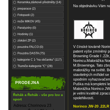
Keramika,dárkové předměty (14)
Na objednávku Vám nas
preparace (2)
Fotopasti (2)
nože MIKOV (45)
Paralyzéry (0)
Hodinky (1)
získání ZP (2)
V čínské továrně Nori
pouzdra FALCO (0)
patent výše zmíněný p
Pouzdra DASTA (75)
Browning Grade I .22lr,
kategorie C 1-"na občanku" (117)
Norincu.Malorážka Nor
M.Browninga. Tato zbr
Tlumiče-kategorie "C" (28)
malorážky na světě. Br
stavitelných mířidel 
spodním vyhazovačem,
PRODEJNA
Puška má kompletní le
Malorážka Norinco JW-
je velmi kvalitně zpra
Řehák a Řehák - vše pro lov a
spolehlivostí.
sport
Adresa:
Chorinova 23
Norinco JW-20 .22LR -