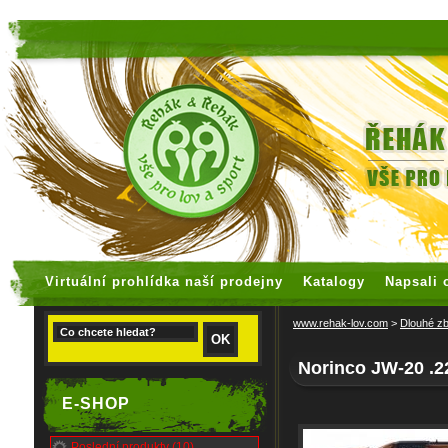
faux rolex watches
replica watches
Virtuální prohlídka naší prodejny
Katalogy
Napsali 
www.rehak-lov.com
>
Dlouhé z
Norinco JW-20 .
E-SHOP
Poslední produkty (10)