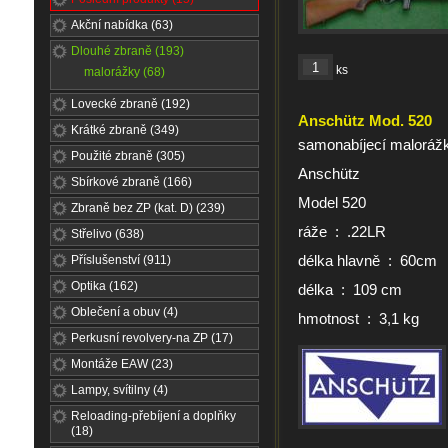
Akční nabídka (63)
Dlouhé zbraně (193)
ks
malorážky (68)
Lovecké zbraně (192)
Anschütz Mod. 520
Krátké zbraně (349)
samonabíjecí maloráž
Použité zbraně (305)
Anschütz
Sbírkové zbraně (166)
Model 520
Zbraně bez ZP (kat. D) (239)
ráže : .22LR
Střelivo (638)
délka hlavně : 60cm
Příslušenství (911)
Optika (162)
délka : 109 cm
Oblečení a obuv (4)
hmotnost : 3,1 kg
Perkusní revolvery-na ZP (17)
Montáže EAW (23)
Lampy, svítilny (4)
Reloading-přebíjení a doplňky
(18)