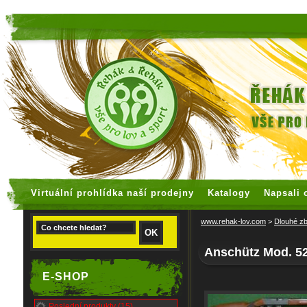
faux rolex watches
replica watches
Virtuální prohlídka naší prodejny
Katalogy
Napsali 
www.rehak-lov.com
>
Dlouhé z
Anschütz Mod. 5
E-SHOP
Poslední produkty (15)