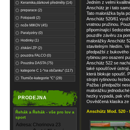
Jedním z velmi kvalitn
Keramika,dárkové předměty (14)
Anschütz je i tato sam
preparace (2)
Tato malorážka byla po
Fotopasti (2)
Anschütz 520/61 využí
vratnou pružinou. Pouz
nože MIKOV (45)
připomínající šedozele
Paralyzéry (0)
pouzdře závěru za pom
Hodinky (1)
malorážky Anschütz 5
stavitelným hledím. Ve
získání ZP (2)
předpažbí z bukového d
pouzdra FALCO (0)
rybinou pro osazení p
Anschütz 522 se nachá
Pouzdra DASTA (75)
také spoušťové ústrojí.
kategorie C 1-"na občanku" (117)
která blokuje spoušť. 
Tlumiče-kategorie "C" (28)
strojní rytinovou řezb
Pažba i předpažbí neso
malorážku jednoduché ko
hezky vypadá, pak vřel
PRODEJNA
Osvědčená klasika ze z
Anschütz Mod. 520 - 
Řehák a Řehák - vše pro lov a
sport
Adresa:
Chorinova 23