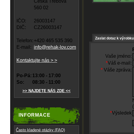
Česká Třebová
560 02
IČO:
26003147
DIČ:
CZ26003147
Zaslat dotaz k výrobku
Telefon:
+420 465 535 390
E-mail:
info@rehak-lov.com
Vaše jméno:
Kontaktujte nás > >
*
Váš e-mail:
*
Váše zpráva:
Po-Pá:
13:00 - 17:00
So:
08:30 - 11:00
>> NAJDETE NÁS ZDE <<
*
Výsledek
INFORMACE
Často kladené otázky (FAQ)