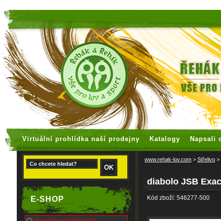
faux rolex watches
replica watches
Virtuální prohlídka naší prodejny
Katalogy
Napsali 
www.rehak-lov.com
>
Střelivo
>
diabolo JSB Exa
Kód zboží: 546277-500
E-SHOP
Poslední produkty (14)