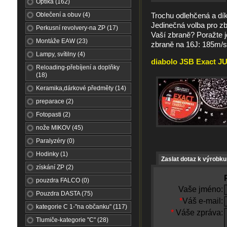
Optika (162)
Oblečení a obuv (4)
Trochu odlehčená a dí
Jedinečná volba pro zb
Perkusní revolvery-na ZP (17)
Vaší zbraně? Poražte je
Montáže EAW (23)
zbraně na 16J: 185m/s
Lampy, svítilny (4)
diabolo JSB Exact J
Reloading-přebíjení a doplňky
(18)
Keramika,dárkové předměty (14)
preparace (2)
Fotopasti (2)
nože MIKOV (45)
Paralyzéry (0)
Hodinky (1)
Zaslat dotaz k výrobku
získání ZP (2)
pouzdra FALCO (0)
Vaše jméno:
Pouzdra DASTA (75)
*
Váš e-mail:
kategorie C 1-"na občanku" (117)
*
Váše zpráva:
Tlumiče-kategorie "C" (28)