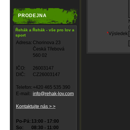
PRODEJNA
Řehák a Řehák - vše pro lov a
*
Výsledek
sport
Adresa:
Chorinova 23
Česká Třebová
560 02
IČO:
26003147
DIČ:
CZ26003147
Telefon:
+420 465 535 390
E-mail:
info@rehak-lov.com
Kontaktujte nás > >
Po-Pá:
13:00 - 17:00
So:
08:30 - 11:00