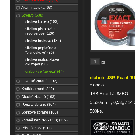
Akční nabídka (63)
Střelivo (638)
střelivo kulové (183)
střelivo pistolové a
revolverové (126)
střelivo brokové (136)
střelivo poplašné a
"plynovkové" (20)
střelivo malorážkové-
ks
okr.zápal (56)
diabolky a "závaží" (47)
diabolo JSB Exact 
Lovecké zbraně (192)
diabolo
Krátké zbraně (349)
JSB Exact JUMBO
Dlouhé zbraně (193)
5,520mm , 0,93g / 14,
Použité zbraně (304)
500ks.
Sbírkové zbraně (166)
Zbraně bez ZP (kat. D) (239)
Příslušenství (911)