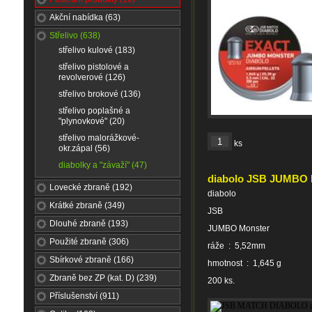
Akční nabídka (63)
Střelivo (638)
střelivo kulové (183)
střelivo pistolové a
revolverové (126)
střelivo brokové (136)
střelivo poplašné a
"plynovkové" (20)
střelivo malorážkové-
ks
okr.zápal (56)
diabolky a "závaží" (47)
diabolo JSB JUMBO 
Lovecké zbraně (192)
diabolo
Krátké zbraně (349)
JSB
Dlouhé zbraně (193)
JUMBO Monster
Použité zbraně (306)
ráže : 5,52mm
Sbírkové zbraně (166)
hmotnost : 1,645 g
Zbraně bez ZP (kat. D) (239)
200 ks.
Příslušenství (911)