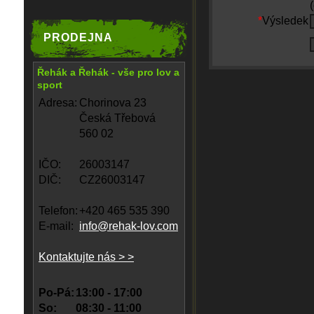
*
Výsledek
PRODEJNA
Řehák a Řehák - vše pro lov a
sport
Adresa:
Chorinova 23
Česká Třebová
560 02
IČO:
26003147
DIČ:
CZ26003147
Telefon:
+420 465 535 390
E-mail:
info@rehak-lov.com
Kontaktujte nás > >
Po-Pá:
13:00 - 17:00
So:
08:30 - 11:00