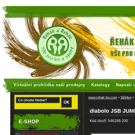
faux rolex watches
replica watches
Virtuální prohlídka naší prodejny
Katalogy
Napsali 
www.rehak-lov.com
>
Střelivo
>
diabolo JSB JU
Kód zboží: 546288-200
E-SHOP
Poslední produkty (16)