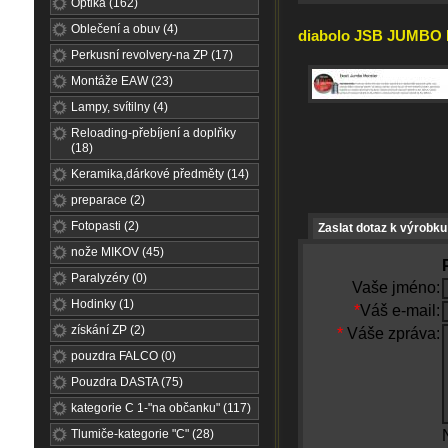
Optika (162)
Oblečení a obuv (4)
diabolo JSB JUMBO M
Perkusní revolvery-na ZP (17)
Montáže EAW (23)
Lampy, svítilny (4)
Reloading-přebíjení a doplňky
(18)
Keramika,dárkové předměty (14)
preparace (2)
Fotopasti (2)
Zaslat dotaz k výrobku
nože MIKOV (45)
Paralyzéry (0)
Vaše jméno:
Hodinky (1)
*
Váš e-mail:
získání ZP (2)
*
Váše zpráva:
pouzdra FALCO (0)
Pouzdra DASTA (75)
kategorie C 1-"na občanku" (117)
Tlumiče-kategorie "C" (28)