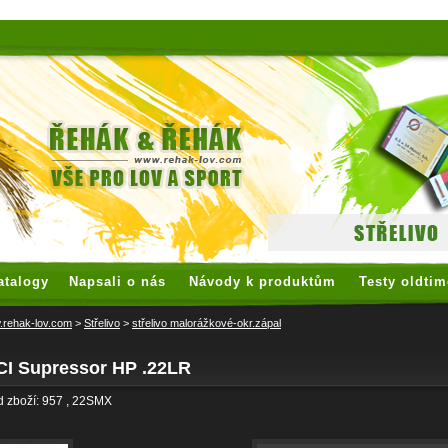
 watches
replica watches
hoogwaardige nep Rolex
replica rolex
atalogy
Napsali o nás
Návody k produktům
Testy oldtim
rehak-lov.com
>
Střelivo
>
střelivo malorážkové-okr.zápal
CI Supressor HP .22LR
 zboží: 957 , 22SMX