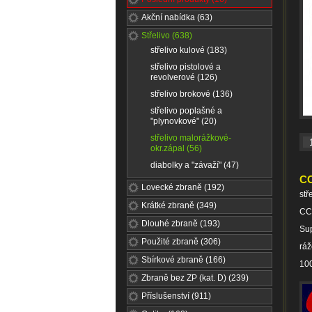
Akční nabídka (63)
Střelivo (638)
střelivo kulové (183)
střelivo pistolové a
revolverové (126)
střelivo brokové (136)
střelivo poplašné a
"plynovkové" (20)
střelivo malorážkové-
okr.zápal (56)
diabolky a "závaží" (47)
CC
Lovecké zbraně (192)
stř
Krátké zbraně (349)
CC
Dlouhé zbraně (193)
Sup
Použité zbraně (306)
ráž
Sbírkové zbraně (166)
100
Zbraně bez ZP (kat. D) (239)
Příslušenství (911)