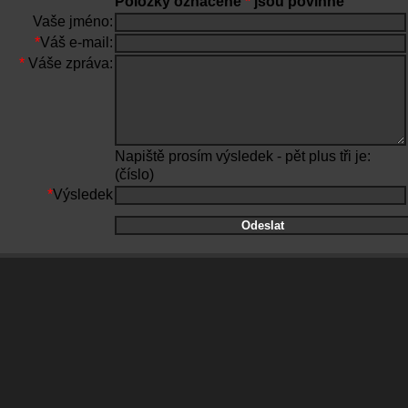
Položky označené
*
jsou povinné
Vaše jméno:
*
Váš e-mail:
*
Váše zpráva:
Napiště prosím výsledek - pět plus tři je:
(číslo)
*
Výsledek