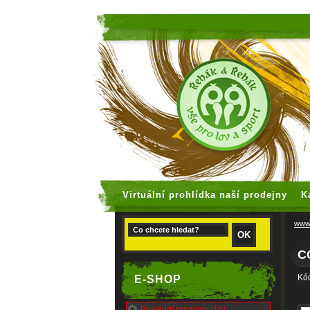
faux rolex
Virtuální prohlídka naší prodejny
K
www.
C
Kód
E-SHOP
Poslední produkty (16)