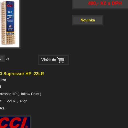
490,- Kč s DPH
Novinka
ks
I Supressor HP .22LR
elivo
I
ressor HP ( Hollow Point )
e : .22LR , 45gr
ks.