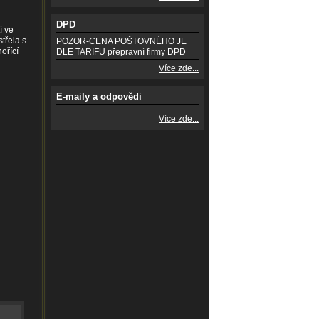
DPD
í ve
třela s
POZOR-CENA POŠTOVNÉHO JE
ořící
DLE TARIFU přepravní firmy DPD
Více zde...
E-maily a odpovědi
Více zde...