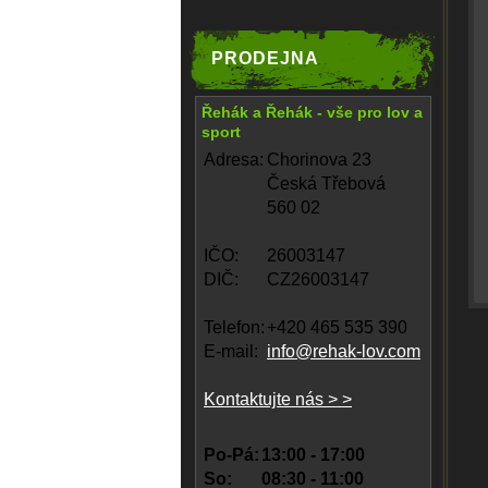
PRODEJNA
Řehák a Řehák - vše pro lov a
sport
Adresa:
Chorinova 23
Česká Třebová
560 02
IČO:
26003147
DIČ:
CZ26003147
Telefon:
+420 465 535 390
E-mail:
info@rehak-lov.com
Kontaktujte nás > >
Po-Pá:
13:00 - 17:00
So:
08:30 - 11:00