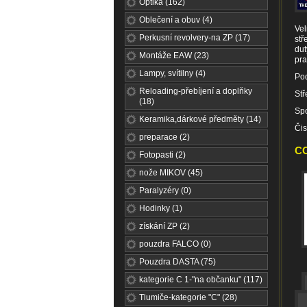
Optika (162)
Oblečení a obuv (4)
Vel
Perkusní revolvery-na ZP (17)
stř
dut
Montáže EAW (23)
pra
Lampy, svítilny (4)
Pod
Reloading-přebíjení a doplňky
Stř
(18)
Spo
Keramika,dárkové předměty (14)
Čis
preparace (2)
CC
Fotopasti (2)
nože MIKOV (45)
Paralyzéry (0)
Hodinky (1)
získání ZP (2)
pouzdra FALCO (0)
Pouzdra DASTA (75)
kategorie C 1-"na občanku" (117)
Tlumiče-kategorie "C" (28)