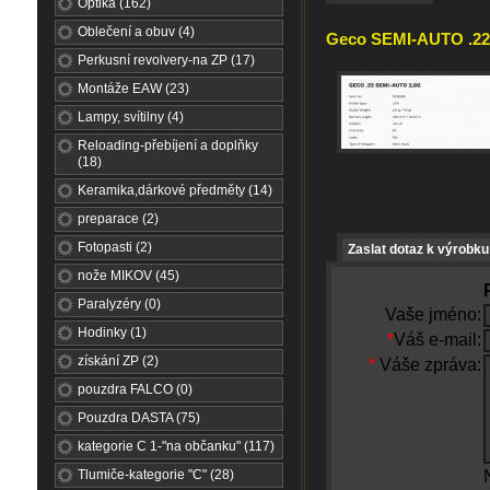
Optika (162)
Oblečení a obuv (4)
Geco SEMI-AUTO .22L
Perkusní revolvery-na ZP (17)
Montáže EAW (23)
Lampy, svítilny (4)
Reloading-přebíjení a doplňky
(18)
Keramika,dárkové předměty (14)
preparace (2)
Fotopasti (2)
Zaslat dotaz k výrobku
nože MIKOV (45)
Paralyzéry (0)
Vaše jméno:
Hodinky (1)
*
Váš e-mail:
získání ZP (2)
*
Váše zpráva:
pouzdra FALCO (0)
Pouzdra DASTA (75)
kategorie C 1-"na občanku" (117)
Tlumiče-kategorie "C" (28)