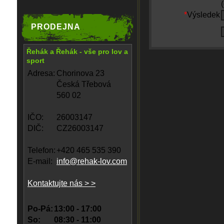
*
Výsledek
PRODEJNA
Řehák a Řehák - vše pro lov a
sport
Adresa:
Chorinova 23
Česká Třebová
560 02
IČO:
26003147
DIČ:
CZ26003147
Telefon:
+420 465 535 390
E-mail:
info@rehak-lov.com
Kontaktujte nás > >
Po-Pá:
13:00 - 17:00
So:
08:30 - 11:00