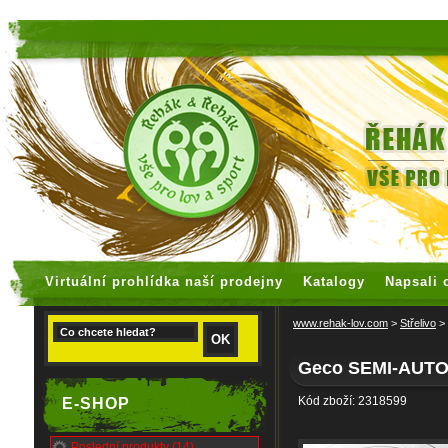
faux rolex watches
replica watches
Virtuální prohlídka naší prodejny
Katalogy
Napsali 
www.rehak-lov.com
>
Střelivo
>
Geco SEMI-AUTO
Kód zboží: 2318599
E-SHOP
Poslední produkty (14)