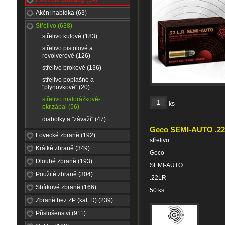
Akční nabídka (63)
Střelivo (638)
střelivo kulové (183)
střelivo pistolové a
revolverové (126)
střelivo brokové (136)
střelivo poplašné a
"plynovkové" (20)
střelivo malorážkové-
ks
okr.zápal (56)
diabolky a "závaží" (47)
Geco SEMI-AUTO .2
Lovecké zbraně (192)
střelivo
Krátké zbraně (349)
Geco
Dlouhé zbraně (193)
SEMI-AUTO
Použité zbraně (304)
.22LR
Sbírkové zbraně (166)
50 ks.
Zbraně bez ZP (kat. D) (239)
Příslušenství (911)