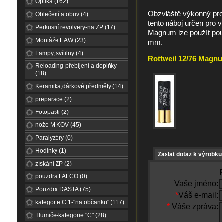
Optika (162)
Obzvláště výkonný pro 
Oblečení a obuv (4)
tento náboj určen pro 
Perkusní revolvery-na ZP (17)
Magnum lze použít pou
Montáže EAW (23)
mm.
Lampy, svítilny (4)
Rottweil 12/76 Magnu
Reloading-přebíjení a doplňky
(18)
Keramika,dárkové předměty (14)
preparace (2)
Fotopasti (2)
nože MIKOV (45)
Paralyzéry (0)
Hodinky (1)
Zaslat dotaz k výrobku
získání ZP (2)
pouzdra FALCO (0)
Vaše jméno:
Pouzdra DASTA (75)
*
Váš e-mail:
kategorie C 1-"na občanku" (117)
*
Váše zpráva:
Tlumiče-kategorie "C" (28)