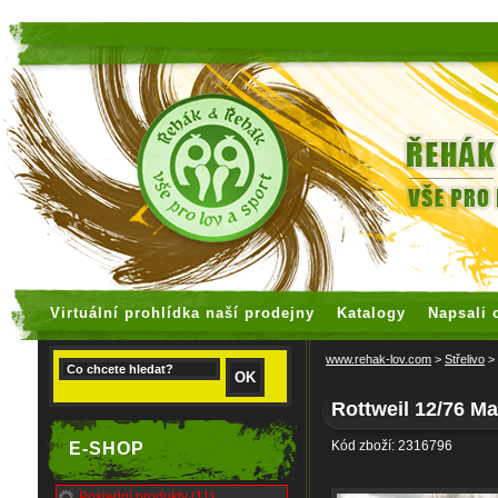
faux rolex watches
replica watches
Virtuální prohlídka naší prodejny
Katalogy
Napsali 
www.rehak-lov.com
>
Střelivo
>
Rottweil 12/76 
Kód zboží: 2316796
E-SHOP
Poslední produkty (11)