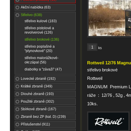
Akční nabídka (63)
Střelivo (638)
střelivo kulové (183)
střelivo pistolové a
revolverové (126)
střelivo brokové (136)
střelivo poplašné a
ks
"plynovkové" (20)
střelivo malorážkové-
okr.zápal (56)
Rottweil 12/76 Magn
diabolky a "závaží" (47)
střelivo brokové
Rottweil
Lovecké zbraně (192)
Krátké zbraně (349)
MAGNUM Premium L
Dlouhé zbraně (193)
ráže : 12/76 , 52g , 
Použité zbraně (302)
10ks.
Sbírkové zbraně (167)
Zbraně bez ZP (kat. D) (239)
Příslušenství (911)