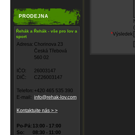
PRODEJNA
Řehák a Řehák - vše pro lov a
*
Výsledek
sport
Adresa:
Chorinova 23
Česká Třebová
560 02
IČO:
26003147
DIČ:
CZ26003147
Telefon:
+420 465 535 390
E-mail:
info@rehak-lov.com
Kontaktujte nás > >
Po-Pá:
13:00 - 17:00
So:
08:30 - 11:00