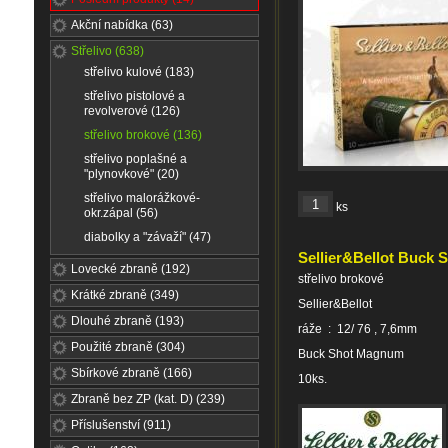
Akční nabídka (63)
Střelivo (638)
střelivo kulové (183)
střelivo pistolové a
revolverové (126)
střelivo brokové (136)
střelivo poplašné a
"plynovkové" (20)
střelivo malorážkové-
ks
okr.zápal (56)
diabolky a "závaží" (47)
Sellier&Bellot Buck S
Lovecké zbraně (192)
střelivo brokové
Krátké zbraně (349)
Sellier&Bellot
Dlouhé zbraně (193)
ráže : 12/ 76 , 7,6mm
Použité zbraně (304)
Buck Shot Magnum
Sbírkové zbraně (166)
10ks.
Zbraně bez ZP (kat. D) (239)
Příslušenství (911)