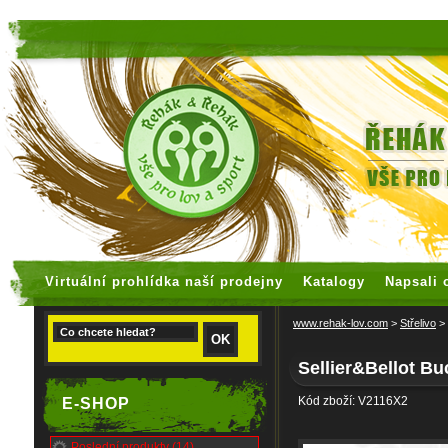
faux rolex watches
replica watches
Virtuální prohlídka naší prodejny
Katalogy
Napsali 
www.rehak-lov.com
>
Střelivo
>
Sellier&Bellot Bu
Kód zboží: V2116X2
E-SHOP
Poslední produkty (14)