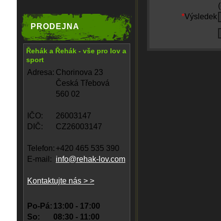
*
Výsledek
PRODEJNA
Řehák a Řehák - vše pro lov a
sport
Adresa:
Chorinova 23
Česká Třebová
560 02
IČO:
26003147
DIČ:
CZ26003147
Telefon:
+420 465 535 390
E-mail:
info@rehak-lov.com
Kontaktujte nás > >
Po-Pá:
13:00 - 17:00
So:
08:30 - 11:00