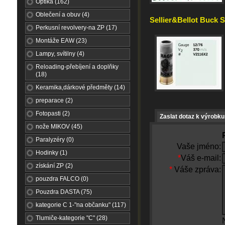
Optika (162)
Oblečení a obuv (4)
Sellier&Bellot Buck Sh
Perkusní revolvery-na ZP (17)
Montáže EAW (23)
Lampy, svítilny (4)
Reloading-přebíjení a doplňky
(18)
Keramika,dárkové předměty (14)
preparace (2)
Fotopasti (2)
Zaslat dotaz k výrobku
nože MIKOV (45)
Paralyzéry (0)
Vaše jméno:
Hodinky (1)
*
Váš e-mail:
získání ZP (2)
*
Váše zpráva:
pouzdra FALCO (0)
Pouzdra DASTA (75)
kategorie C 1-"na občanku" (117)
Tlumiče-kategorie "C" (28)