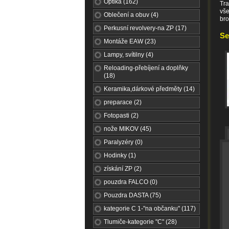
Optika (162)
Tra
vše
Oblečení a obuv (4)
bro
Perkusní revolvery-na ZP (17)
Se
Montáže EAW (23)
Lampy, svítilny (4)
Reloading-přebíjení a doplňky
(18)
Keramika,dárkové předměty (14)
preparace (2)
Fotopasti (2)
nože MIKOV (45)
Paralyzéry (0)
Hodinky (1)
získání ZP (2)
pouzdra FALCO (0)
Pouzdra DASTA (75)
kategorie C 1-"na občanku" (117)
Tlumiče-kategorie "C" (28)