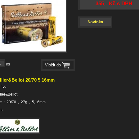
355,- Kč s DPH
Novinka
ks
llier&Bellot 20/70 5,16mm
elivo
lier&Bellot
že : 20/70 , 27g , 5,16mm
s.