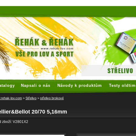
 watches
replica watches
hoogwaardige nep Rolex
replica rolex
atalogy
Napsali o nás
Návody k produktům
Testy oldtim
rehak-lov.com
>
Střelivo
>
střelivo brokové
llier&Bellot 20/70 5,16mm
d zboží: V2801X2