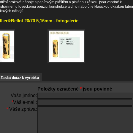
diční brokové náboje s papírovým pláštěm a plstěnou zátkou; jsou vhodné k
strannému loveckému použití, konstrukce těchto nábojů je klasickou ukázkou labo
kových nábojů.
llier&Bellot 20/70 5,16mm - fotogalerie
Zaslat dotaz k výrobku
Položky označené
*
jsou povinné
Vaše jméno:
*
Váš e-mail:
*
Váše zpráva: