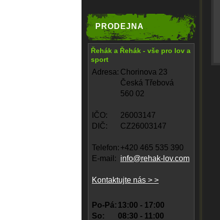
PRODEJNA
Řehák a Řehák - vše pro lov a
sport
Adresa:
Chorinova 23
Česká Třebová
560 02
IČO:
26003147
DIČ:
CZ26003147
Telefon:
+420 465 535 390
E-mail:
info@rehak-lov.com
Kontaktujte nás > >
Po-Pá:
13:00 - 17:00
So:
08:30 - 11:00