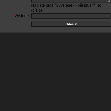
Napiště prosím výsledek - pět plus tři je:
(číslo)
*
Výsledek