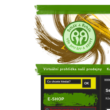
faux rolex
Virtuální prohlídka naší prodejny
K
www.
Se
Kó
E-SHOP
Poslední produkty (14)