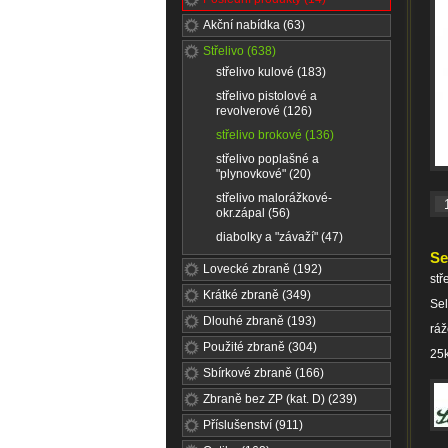
Akční nabídka (63)
Střelivo (638)
střelivo kulové (183)
střelivo pistolové a
revolverové (126)
střelivo brokové (136)
střelivo poplašné a
"plynovkové" (20)
střelivo malorážkové-
okr.zápal (56)
diabolky a "závaží" (47)
Se
Lovecké zbraně (192)
stř
Krátké zbraně (349)
Sel
Dlouhé zbraně (193)
rá
Použité zbraně (304)
25k
Sbírkové zbraně (166)
Zbraně bez ZP (kat. D) (239)
Příslušenství (911)