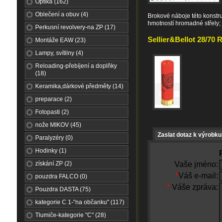
Optika (162)
Oblečení a obuv (4)
Brokové náboje této konstr
hmotností hromadné střely; j
Perkusní revolvery-na ZP (17)
Sellier&Bellot 28/70 
Montáže EAW (23)
Lampy, svítilny (4)
Reloading-přebíjení a doplňky
(18)
Keramika,dárkové předměty (14)
preparace (2)
Fotopasti (2)
nože MIKOV (45)
Zaslat dotaz k výrobku
Paralyzéry (0)
Hodinky (1)
získání ZP (2)
Vaše jméno:
*
Váš e-mail:
pouzdra FALCO (0)
*
Váše zpráva:
Pouzdra DASTA (75)
kategorie C 1-"na občanku" (117)
Tlumiče-kategorie "C" (28)