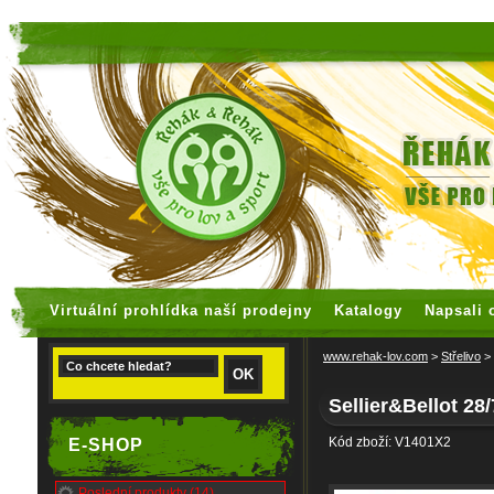
faux rolex watches
replica watches
Virtuální prohlídka naší prodejny
Katalogy
Napsali 
www.rehak-lov.com
>
Střelivo
>
Sellier&Bellot 28
Kód zboží: V1401X2
E-SHOP
Poslední produkty (14)