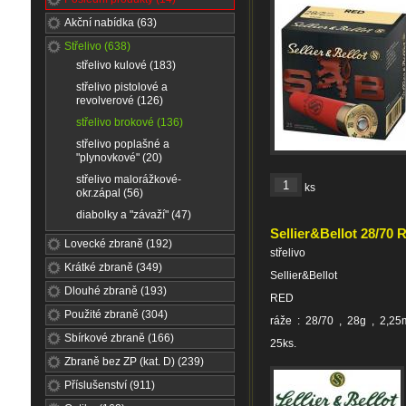
Akční nabídka (63)
Střelivo (638)
střelivo kulové (183)
střelivo pistolové a
revolverové (126)
střelivo brokové (136)
střelivo poplašné a
"plynovkové" (20)
střelivo malorážkové-
ks
okr.zápal (56)
diabolky a "závaží" (47)
Sellier&Bellot 28/70
Lovecké zbraně (192)
střelivo
Krátké zbraně (349)
Sellier&Bellot
Dlouhé zbraně (193)
RED
Použité zbraně (304)
ráže : 28/70 , 28g , 2,2
Sbírkové zbraně (166)
25ks.
Zbraně bez ZP (kat. D) (239)
Příslušenství (911)