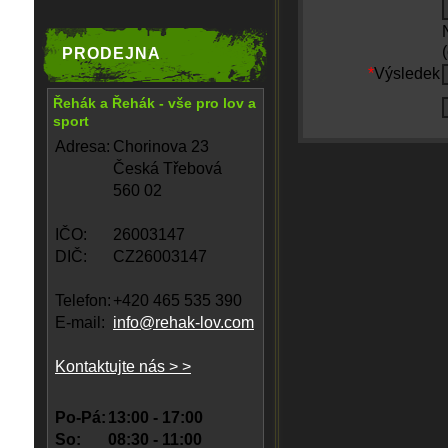
PRODEJNA
*
Výsledek
Řehák a Řehák - vše pro lov a
sport
Adresa:
Chorinova 23
Česká Třebová
560 02
IČO:
26003147
DIČ:
CZ26003147
Telefon:
+420 465 535 390
E-mail:
info@rehak-lov.com
Kontaktujte nás > >
Po-Pá:
13:00 - 17:00
So:
08:30 - 11:00