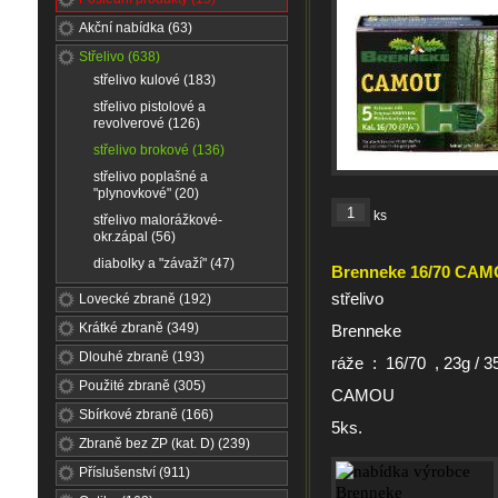
Akční nabídka (63)
Střelivo (638)
střelivo kulové (183)
střelivo pistolové a
revolverové (126)
střelivo brokové (136)
střelivo poplašné a
"plynovkové" (20)
ks
střelivo malorážkové-
okr.zápal (56)
diabolky a "závaží" (47)
Brenneke 16/70 CA
střelivo
Lovecké zbraně (192)
Krátké zbraně (349)
Brenneke
Dlouhé zbraně (193)
ráže : 16/70 , 23g / 3
Použité zbraně (305)
CAMOU
Sbírkové zbraně (166)
5ks.
Zbraně bez ZP (kat. D) (239)
Příslušenství (911)