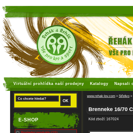
faux rolex watches
replica watches
Virtuální prohlídka naší prodejny
Katalogy
Napsali 
www.rehak-lov.com
>
Střelivo
>
Brenneke 16/70
Kód zboží: 167024
E-SHOP
Poslední produkty (15)