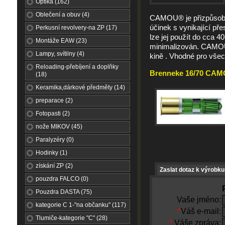
Optika (162)
Oblečení a obuv (4)
CAMOU® je přizpůsoben
účinek s vynikající př
Perkusní revolvery-na ZP (17)
lze jej použít do cca 4
Montáže EAW (23)
minimalizován. CAMOU®
Lampy, svítilny (4)
kině . Vhodné pro všec
Reloading-přebíjení a doplňky
Brenneke 16/70 CAMO
(18)
Keramika,dárkové předměty (14)
preparace (2)
Fotopasti (2)
nože MIKOV (45)
Paralyzéry (0)
Hodinky (1)
získání ZP (2)
Zaslat dotaz k výrobku
pouzdra FALCO (0)
Pouzdra DASTA (75)
Vaše jméno:
kategorie C 1-"na občanku" (117)
*
Váš e-mail:
Tlumiče-kategorie "C" (28)
*
Váše zpráva: