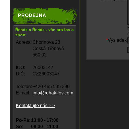
PRODEJNA
Řehák a Řehák - vše pro lov a
sport
*
Výsledek
Adresa:
Chorinova 23
Česká Třebová
560 02
IČO:
26003147
DIČ:
CZ26003147
Telefon:
+420 465 535 390
E-mail:
info@rehak-lov.com
Kontaktujte nás > >
Po-Pá:
13:00 - 17:00
So:
08:30 - 11:00