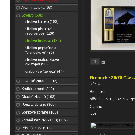
Akční nabídka (63)
Střelivo (638)
střelivo kulové (183)
střelivo pistolové a
revolverové (126)
střelivo brokové (136)
střelivo poplašné a
"plynovkové" (20)
střelivo malorážkové-
ks
okr.zápal (56)
diabolky a "závaží" (47)
Brenneke 20/70 Class
Lovecké zbraně (192)
střelivo
Krátké zbraně (349)
Brenneke
Dlouhé zbraně (193)
ráže : 20/70 , 24g / 370gr
Použité zbraně (305)
Classic
Sbírkové zbraně (166)
5 ks.
Zbraně bez ZP (kat. D) (239)
Příslušenství (911)