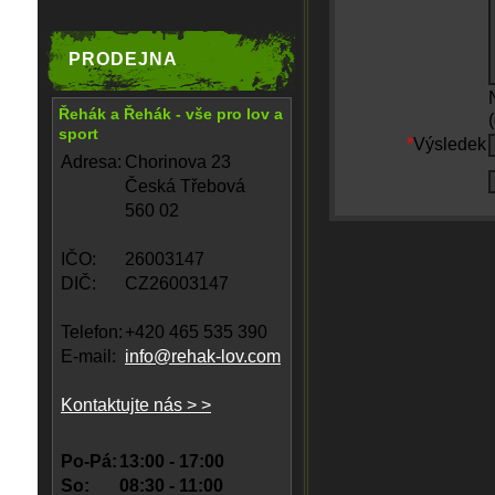
PRODEJNA
Řehák a Řehák - vše pro lov a
sport
*
Výsledek
Adresa:
Chorinova 23
Česká Třebová
560 02
IČO:
26003147
DIČ:
CZ26003147
Telefon:
+420 465 535 390
E-mail:
info@rehak-lov.com
Kontaktujte nás > >
Po-Pá:
13:00 - 17:00
So:
08:30 - 11:00