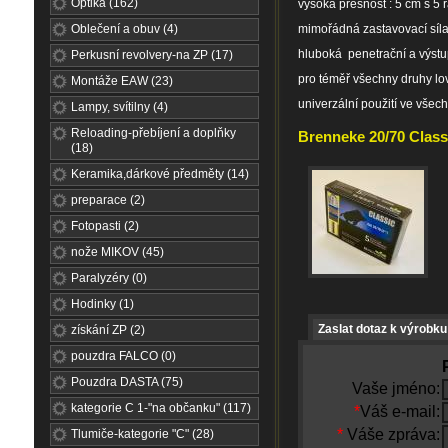
Optika (162)
vysoká přesnost : 5 cm s 5
Oblečení a obuv (4)
mimořádná zastavovací síl
hluboká penetrační a výstu
Perkusní revolvery-na ZP (17)
pro téměř všechny druhy lo
Montáže EAW (23)
univerzální použití ve všech
Lampy, svítilny (4)
Reloading-přebíjení a doplňky
Brenneke 20/70 Classi
(18)
Keramika,dárkové předměty (14)
preparace (2)
Fotopasti (2)
nože MIKOV (45)
Paralyzéry (0)
Hodinky (1)
Zaslat dotaz k výrobku
získání ZP (2)
pouzdra FALCO (0)
Pouzdra DASTA (75)
Vaše jméno:
kategorie C 1-"na občanku" (117)
*
Váš e-mail:
*
Váše zpráva:
Tlumiče-kategorie "C" (28)