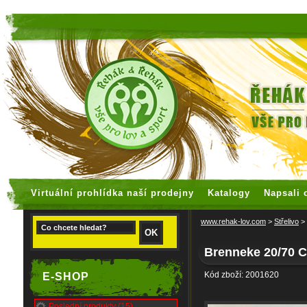
faux rolex watches
replica watches
Virtuální prohlídka naší prodejny
Katalogy
Napsali 
www.rehak-lov.com
>
Střelivo
>
Brenneke 20/70 C
Kód zboží: 2001620
E-SHOP
Poslední produkty (15)