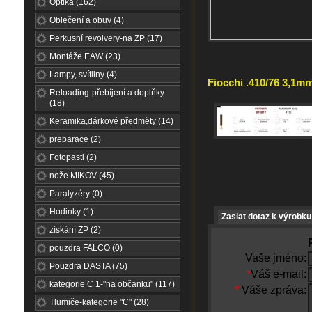
Optika (162)
Oblečení a obuv (4)
Perkusní revolvery-na ZP (17)
Montáže EAW (23)
Lampy, svítilny (4)
Fiocchi .410/76 3,1mm
Reloading-přebíjení a doplňky
(18)
Keramika,dárkové předměty (14)
preparace (2)
Fotopasti (2)
nože MIKOV (45)
Paralyzéry (0)
Hodinky (1)
Zaslat dotaz k výrobku
získání ZP (2)
pouzdra FALCO (0)
Vaše jméno:
Pouzdra DASTA (75)
*
Váš e-mail:
kategorie C 1-"na občanku" (117)
*
Váše zpráva:
Tlumiče-kategorie "C" (28)