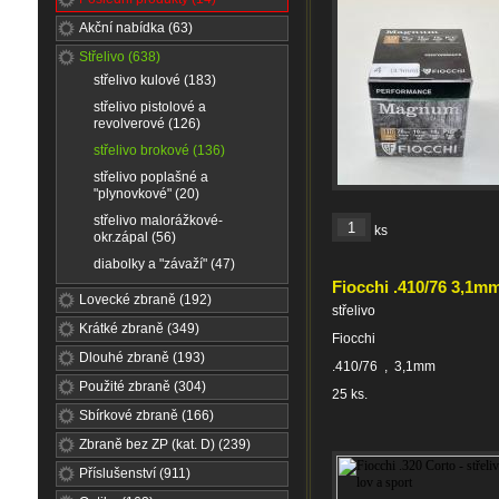
Akční nabídka (63)
Střelivo (638)
střelivo kulové (183)
střelivo pistolové a
revolverové (126)
střelivo brokové (136)
střelivo poplašné a
"plynovkové" (20)
střelivo malorážkové-
ks
okr.zápal (56)
diabolky a "závaží" (47)
Fiocchi .410/76 3,1m
Lovecké zbraně (192)
střelivo
Krátké zbraně (349)
Fiocchi
Dlouhé zbraně (193)
.410/76 , 3,1mm
Použité zbraně (304)
25 ks.
Sbírkové zbraně (166)
Zbraně bez ZP (kat. D) (239)
Příslušenství (911)