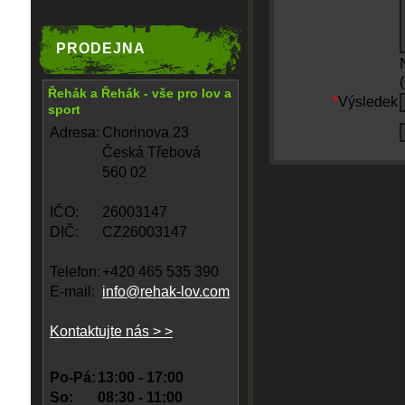
PRODEJNA
Řehák a Řehák - vše pro lov a
*
Výsledek
sport
Adresa:
Chorinova 23
Česká Třebová
560 02
IČO:
26003147
DIČ:
CZ26003147
Telefon:
+420 465 535 390
E-mail:
info@rehak-lov.com
Kontaktujte nás > >
Po-Pá:
13:00 - 17:00
So:
08:30 - 11:00