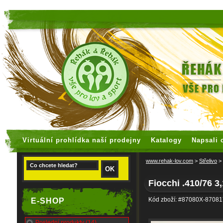
faux rolex watches
replica watches
Virtuální prohlídka naší prodejny
Katalogy
Napsali 
www.rehak-lov.com
>
Střelivo
>
Fiocchi .410/76 
Kód zboží: #87080X-8708
E-SHOP
Poslední produkty (14)