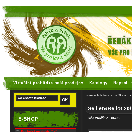
faux rolex watches
replica watches
Virtuální prohlídka naší prodejny
Katalogy
Napsali 
www.rehak-lov.com
>
Střelivo
>
Sellier&Bellot 2
Kód zboží: V1304X2
E-SHOP
Poslední produkty (14)