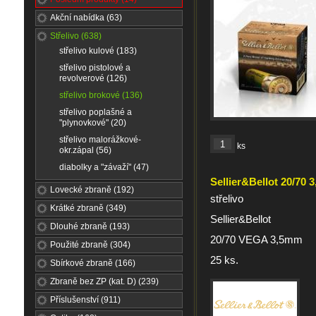
Akční nabídka (63)
Střelivo (638)
střelivo kulové (183)
střelivo pistolové a
revolverové (126)
střelivo brokové (136)
střelivo poplašné a
"plynovkové" (20)
střelivo malorážkové-
ks
okr.zápal (56)
diabolky a "závaží" (47)
Sellier&Bellot 20/7
Lovecké zbraně (192)
střelivo
Krátké zbraně (349)
Sellier&Bellot
Dlouhé zbraně (193)
20/70 VEGA 3,5mm
Použité zbraně (304)
25 ks.
Sbírkové zbraně (166)
Zbraně bez ZP (kat. D) (239)
Příslušenství (911)