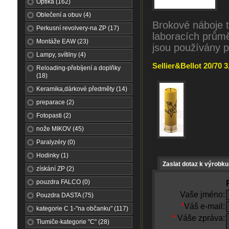
Optika (162)
Oblečení a obuv (4)
Brokové náboje t
Perkusní revolvery-na ZP (17)
laboracích prům
Montáže EAW (23)
jsou používány pr
Lampy, svítilny (4)
Sellier&Bellot 20/70 
Reloading-přebíjení a doplňky
(18)
Keramika,dárkové předměty (14)
preparace (2)
Fotopasti (2)
nože MIKOV (45)
Paralyzéry (0)
Hodinky (1)
Zaslat dotaz k výrobku
získání ZP (2)
pouzdra FALCO (0)
Vaše jméno:
Pouzdra DASTA (75)
*
Váš e-mail:
kategorie C 1-"na občanku" (117)
*
Váše zpráva:
Tlumiče-kategorie "C" (28)