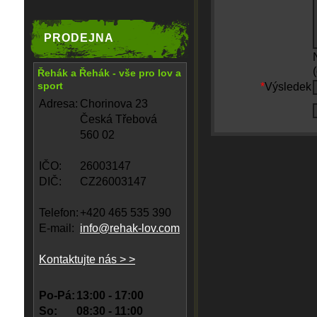
PRODEJNA
Řehák a Řehák - vše pro lov a
sport
*
Výsledek
Adresa:
Chorinova 23
Česká Třebová
560 02
IČO:
26003147
DIČ:
CZ26003147
Telefon:
+420 465 535 390
E-mail:
info@rehak-lov.com
Kontaktujte nás > >
Po-Pá:
13:00 - 17:00
So:
08:30 - 11:00