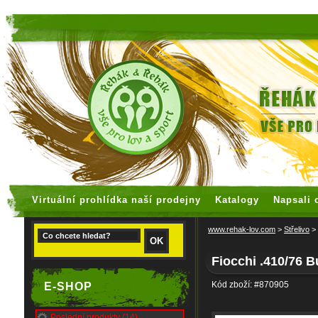
faux rolex watches
replica watches
Virtuální prohlídka naší prodejny
Katalogy
Napsali 
www.rehak-lov.com
>
Střelivo
>
Fiocchi .410/76 
Kód zboží: #870905
E-SHOP
Poslední produkty (14)