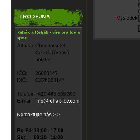
PRODEJNA
*
Výsledek
Řehák a Řehák - vše pro lov a
sport
Adresa:
Chorinova 23
Česká Třebová
560 02
IČO:
26003147
DIČ:
CZ26003147
Telefon:
+420 465 535 390
E-mail:
info@rehak-lov.com
Kontaktujte nás > >
Po-Pá:
13:00 - 17:00
So:
08:30 - 11:00