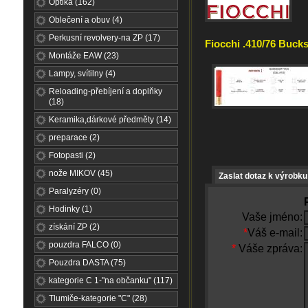
Optika (162)
Oblečení a obuv (4)
Perkusní revolvery-na ZP (17)
Fiocchi .410/76 Bucks
Montáže EAW (23)
Lampy, svítilny (4)
Reloading-přebíjení a doplňky
(18)
Keramika,dárkové předměty (14)
preparace (2)
Fotopasti (2)
nože MIKOV (45)
Zaslat dotaz k výrobku
Paralyzéry (0)
Hodinky (1)
Vaše jméno:
získání ZP (2)
*
Váš e-mail:
pouzdra FALCO (0)
*
Váše zpráva:
Pouzdra DASTA (75)
kategorie C 1-"na občanku" (117)
Tlumiče-kategorie "C" (28)