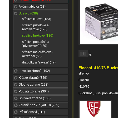
Akční nabídka (63)
Střelivo (638)
střelivo kulové (183)
střelivo pistolové a
revolverové (126)
střelivo brokové (136)
střelivo poplašné a
"plynovkové" (20)
střelivo malorážkové-
ks
okr.zápal (56)
diabolky a "závaží" (47)
Fiocchi .410/76 Buck
Lovecké zbraně (192)
střelivo
Krátké zbraně (349)
Fiocchi
Dlouhé zbraně (193)
.410/76
Použité zbraně (304)
Buckshot , 6 ks. poniklov
Sbírkové zbraně (166)
Zbraně bez ZP (kat. D) (239)
Příslušenství (911)