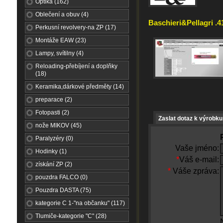
Optika (162)
Oblečení a obuv (4)
Baschieri&Pellagri .4
Perkusní revolvery-na ZP (17)
Montáže EAW (23)
Lampy, svítilny (4)
Reloading-přebíjení a doplňky
(18)
Keramika,dárkové předměty (14)
preparace (2)
Fotopasti (2)
Zaslat dotaz k výrobku
nože MIKOV (45)
Paralyzéry (0)
Vaše jméno:
Hodinky (1)
*
Váš e-mail:
získání ZP (2)
*
Váše zpráva:
pouzdra FALCO (0)
Pouzdra DASTA (75)
kategorie C 1-"na občanku" (117)
Tlumiče-kategorie "C" (28)