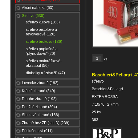
Akční nabídka (63)
Střelivo (638)
střelivo kulové (183)
střelivo pistolové a
revolverové (126)
střelivo brokové (136)
střelivo poplašné a
"plynovkové" (20)
ks
střelivo malorážkové-
okr.zápal (56)
diabolky a "závaží" (47)
Baschieri&Pellagri .
střelivo
Lovecké zbraně (192)
Baschieri&Pellagri
Krátké zbraně (349)
EXTRA ROSSA
Dlouhé zbraně (193)
.410/76 , 2,7mm
Použité zbraně (304)
25 ks.
Sbírkové zbraně (166)
383
Zbraně bez ZP (kat. D) (239)
Příslušenství (911)