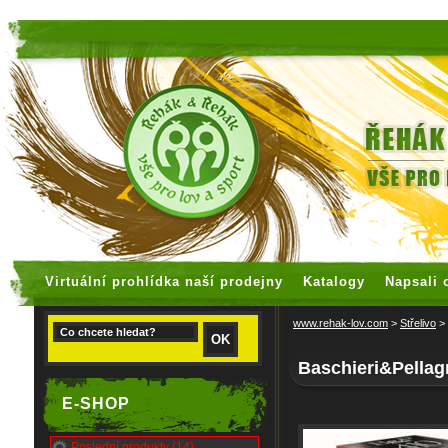
faux rolex watches
replica watches
Virtuální prohlídka naší prodejny
Katalogy
Napsali 
www.rehak-lov.com
>
Střelivo
>
Baschieri&Pellag
E-SHOP
Poslední produkty (14)