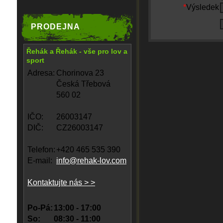
*
Výsledek
PRODEJNA
Řehák a Řehák - vše pro lov a
sport
Adresa:
Chorinova 23
Česká Třebová
560 02
IČO:
26003147
DIČ:
CZ26003147
Telefon:
+420 465 535 390
E-mail:
info@rehak-lov.com
Kontaktujte nás > >
Po-Pá:
13:00 - 17:00
So:
08:30 - 11:00