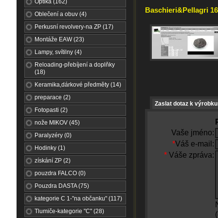
Optika (162)
Baschieri&Pellagri 16
Oblečení a obuv (4)
Perkusní revolvery-na ZP (17)
Montáže EAW (23)
Lampy, svítilny (4)
Reloading-přebíjení a doplňky
(18)
Keramika,dárkové předměty (14)
preparace (2)
Zaslat dotaz k výrobku
Fotopasti (2)
nože MIKOV (45)
Vaše jméno:
Paralyzéry (0)
*
Váš e-mail:
Hodinky (1)
*
Váše zpráva:
získání ZP (2)
pouzdra FALCO (0)
Pouzdra DASTA (75)
kategorie C 1-"na občanku" (117)
Tlumiče-kategorie "C" (28)