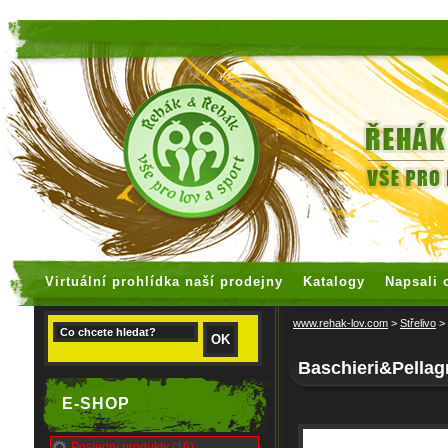
faux rolex watches
replica watches
Virtuální prohlídka naší prodejny
Katalogy
Napsali 
www.rehak-lov.com
>
Střelivo
>
Baschieri&Pellag
E-SHOP
Poslední produkty (16)