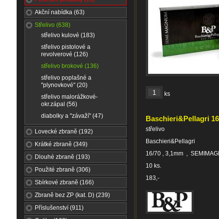
Akční nabídka (63)
Střelivo (638)
střelivo kulové (183)
střelivo pistolové a
revolverové (126)
střelivo brokové (136)
střelivo poplašné a
"plynovkové" (20)
ks
střelivo malorážkové-
okr.zápal (56)
diabolky a "závaží" (47)
Baschieri&Pellagri 1
střelivo
Lovecké zbraně (192)
Baschieri&Pellagri
Krátké zbraně (349)
16/70 , 3,1mm , SEMIMA
Dlouhé zbraně (193)
10 ks.
Použité zbraně (306)
183,-
Sbírkové zbraně (166)
Zbraně bez ZP (kat. D) (239)
Příslušenství (911)