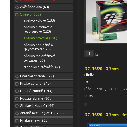
Akční nabídka (63)
Střelivo (638)
střelivo kulové (183)
střelivo pistolové a
revolverové (126)
střelivo brokové (136)
střelivo poplašné a
"plynovkové" (20)
ks
střelivo malorážkové-
okr.zápal (56)
diabolky a "závaží" (47)
RC-16/70 , 3,7mm
střelivo
Lovecké zbraně (192)
RC
Krátké zbraně (349)
ráže : 16/70 , 3,7mm , 28
Dlouhé zbraně (193)
25 ks.
Použité zbraně (305)
Sbírkové zbraně (166)
Zbraně bez ZP (kat. D) (239)
RC-16/70 , 3,7mm - fo
Příslušenství (911)