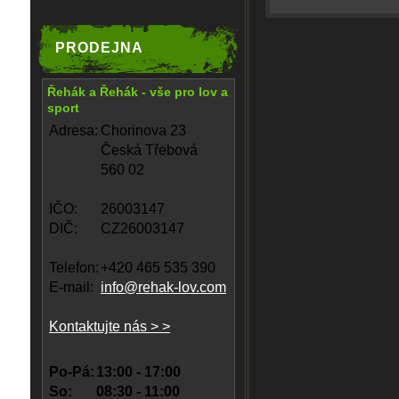
PRODEJNA
Řehák a Řehák - vše pro lov a
sport
Adresa:
Chorinova 23
Česká Třebová
560 02
IČO:
26003147
DIČ:
CZ26003147
Telefon:
+420 465 535 390
E-mail:
info@rehak-lov.com
Kontaktujte nás > >
Po-Pá:
13:00 - 17:00
So:
08:30 - 11:00