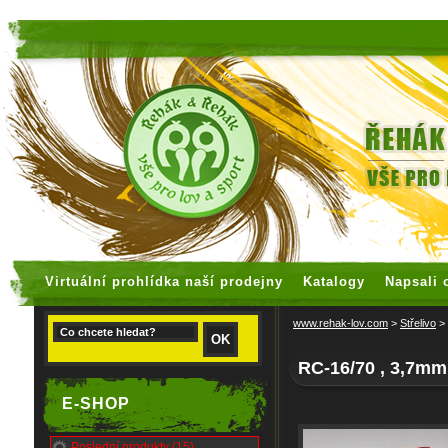
faux rolex watches
replica watches
Virtuální prohlídka naší prodejny
Katalogy
Napsali 
www.rehak-lov.com
>
Střelivo
>
RC-16/70 , 3,7mm
E-SHOP
Poslední produkty (15)