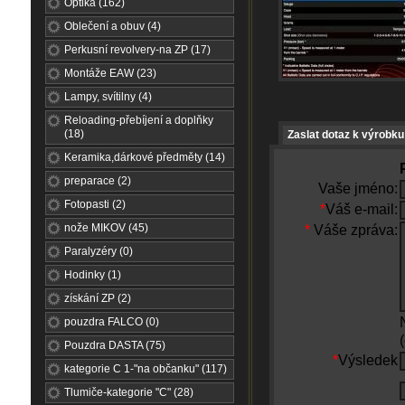
Optika (162)
Oblečení a obuv (4)
Perkusní revolvery-na ZP (17)
Montáže EAW (23)
Lampy, svítilny (4)
Reloading-přebíjení a doplňky
(18)
Zaslat dotaz k výrobku
Keramika,dárkové předměty (14)
preparace (2)
Vaše jméno:
Fotopasti (2)
*
Váš e-mail:
nože MIKOV (45)
*
Váše zpráva:
Paralyzéry (0)
Hodinky (1)
získání ZP (2)
pouzdra FALCO (0)
Pouzdra DASTA (75)
*
Výsledek
kategorie C 1-"na občanku" (117)
Tlumiče-kategorie "C" (28)