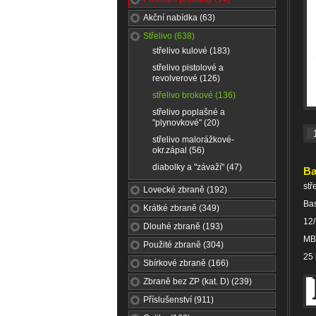
Akční nabídka (63)
Střelivo (638)
střelivo kulové (183)
střelivo pistolové a
revolverové (126)
střelivo brokové (136)
střelivo poplašné a
"plynovkové" (20)
střelivo malorážkové-
okr.zápal (56)
diabolky a "závaží" (47)
Ba
stř
Lovecké zbraně (192)
Bas
Krátké zbraně (349)
12
Dlouhé zbraně (193)
MB
Použité zbraně (304)
25 
Sbírkové zbraně (166)
Zbraně bez ZP (kat. D) (239)
Příslušenství (911)