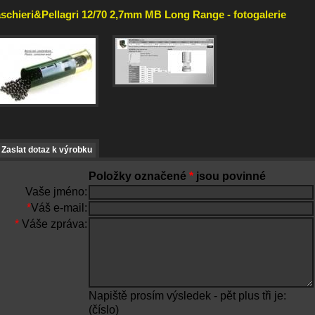
schieri&Pellagri 12/70 2,7mm MB Long Range - fotogalerie
Zaslat dotaz k výrobku
Položky označené
*
jsou povinné
Vaše jméno:
*
Váš e-mail:
*
Váše zpráva:
Napiště prosím výsledek - pět plus tři je:
(číslo)