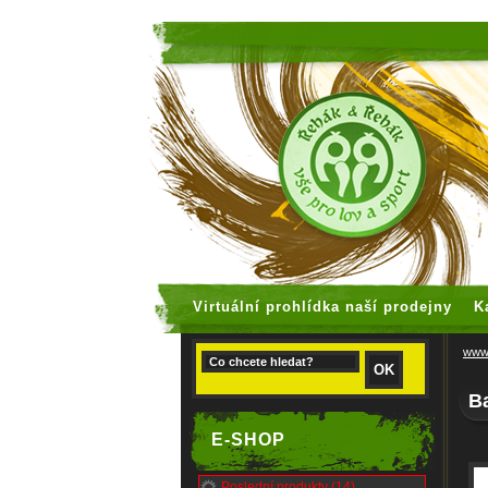
faux rolex
Virtuální prohlídka naší prodejny
K
www.
B
E-SHOP
Poslední produkty (14)