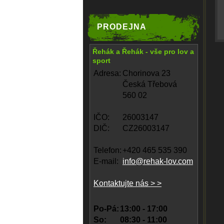
PRODEJNA
Řehák a Řehák - vše pro lov a
sport
Adresa:
Chorinova 23
Česká Třebová
560 02
IČO:
26003147
DIČ:
CZ26003147
Telefon:
+420 465 535 390
E-mail:
info@rehak-lov.com
Kontaktujte nás > >
Po-Pá:
13:00 - 17:00
So:
08:30 - 11:00