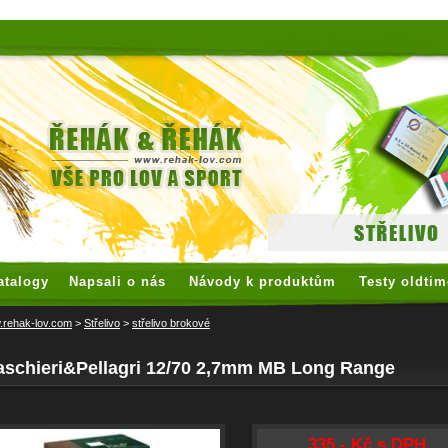
 watches
replica watches
hoogwaardige nep Rolex
replica rolex
atalogy
Napsali o nás
Návody k produktům
Testy oldtim
rehak-lov.com
>
Střelivo
>
střelivo brokové
aschieri&Pellagri 12/70 2,7mm MB Long Range
335,- Kč s DPH