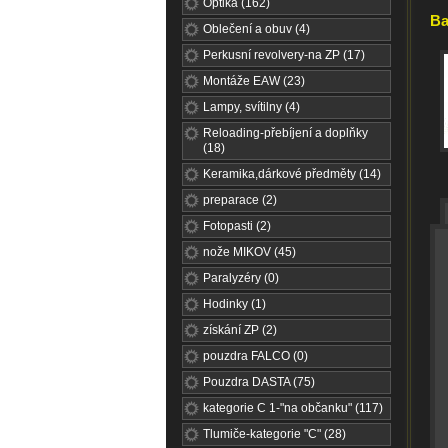
Optika (162)
Ba
Oblečení a obuv (4)
Perkusní revolvery-na ZP (17)
Montáže EAW (23)
Lampy, svítilny (4)
Reloading-přebíjení a doplňky
(18)
Keramika,dárkové předměty (14)
preparace (2)
Fotopasti (2)
nože MIKOV (45)
Paralyzéry (0)
Hodinky (1)
získání ZP (2)
pouzdra FALCO (0)
Pouzdra DASTA (75)
kategorie C 1-"na občanku" (117)
Tlumiče-kategorie "C" (28)