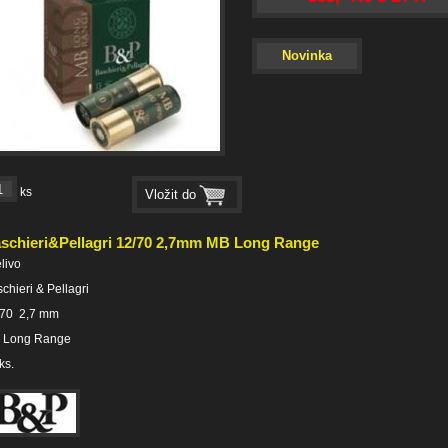
Novinka
ks
schieri&Pellagri 12/70 2,7mm MB Long Range
elivo
chieri & Pellagri
/70 2,7 mm
 Long Range
ks.