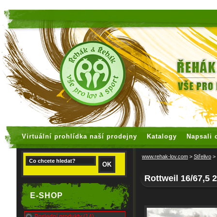
faux rolex watches
replica watches
Virtuální prohlídka naší prodejny
Katalogy
Napsali 
www.rehak-lov.com
>
Střelivo
>
Rottweil 16/67,5 
E-SHOP
Poslední produkty (14)