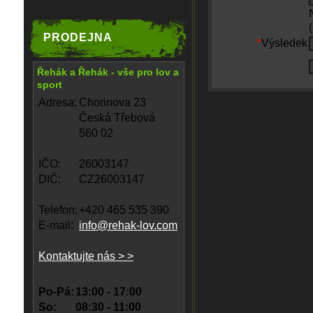
PRODEJNA
*
Výsledek
Řehák a Řehák - vše pro lov a
sport
Adresa:
Chorinova 23
Česká Třebová
560 02
IČO:
26003147
DIČ:
CZ26003147
Telefon:
+420 465 535 390
E-mail:
info@rehak-lov.com
Kontaktujte nás > >
Po-Pá:
13:00 - 17:00
So:
08:30 - 11:00