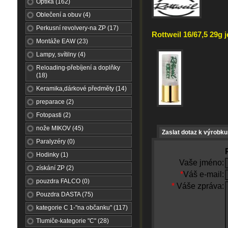
Optika (162)
Oblečení a obuv (4)
Perkusní revolvery-na ZP (17)
Rottweil 16/67,5 29g j
Montáže EAW (23)
Lampy, svítilny (4)
Reloading-přebíjení a doplňky
(18)
Keramika,dárkové předměty (14)
preparace (2)
Fotopasti (2)
nože MIKOV (45)
Zaslat dotaz k výrobku
Paralyzéry (0)
Hodinky (1)
Vaše jméno:
získání ZP (2)
*
Váš e-mail:
pouzdra FALCO (0)
*
Váše zpráva:
Pouzdra DASTA (75)
kategorie C 1-"na občanku" (117)
Tlumiče-kategorie "C" (28)