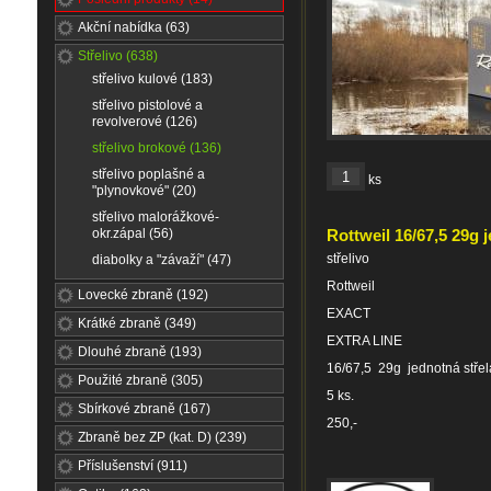
Akční nabídka (63)
Střelivo (638)
střelivo kulové (183)
střelivo pistolové a
revolverové (126)
střelivo brokové (136)
střelivo poplašné a
ks
"plynovkové" (20)
střelivo malorážkové-
okr.zápal (56)
Rottweil 16/67,5 29g 
střelivo
diabolky a "závaží" (47)
Rottweil
Lovecké zbraně (192)
EXACT
Krátké zbraně (349)
EXTRA LINE
Dlouhé zbraně (193)
16/67,5 29g jednotná střel
Použité zbraně (305)
5 ks.
Sbírkové zbraně (167)
250,-
Zbraně bez ZP (kat. D) (239)
Příslušenství (911)