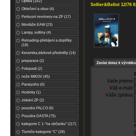
Optika (162)
Sellier&Bellot 12/76 
Oblečení a obuv (4)
Perkusní revolvery-na ZP (17)
Montáže EAW (23)
Lampy, svítilny (4)
Reloading-přebíjení a doplňky
(18)
Keramika,dárkové předměty (14)
preparace (2)
Zaslat dotaz k výrobku
Fotopasti (2)
nože MIKOV (45)
Vaše jméno:
Paralyzéry (0)
*
Váš e-mail:
Hodinky (1)
*
Váše zpráva:
získání ZP (2)
pouzdra FALCO (0)
Pouzdra DASTA (75)
kategorie C 1-"na občanku" (117)
Tlumiče-kategorie "C" (28)