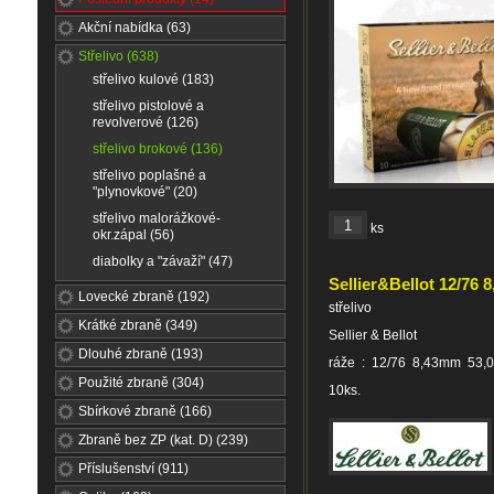
Akční nabídka (63)
Střelivo (638)
střelivo kulové (183)
střelivo pistolové a
revolverové (126)
střelivo brokové (136)
střelivo poplašné a
"plynovkové" (20)
střelivo malorážkové-
ks
okr.zápal (56)
diabolky a "závaží" (47)
Sellier&Bellot 12/76
Lovecké zbraně (192)
střelivo
Krátké zbraně (349)
Sellier & Bellot
Dlouhé zbraně (193)
ráže : 12/76 8,43mm 53,
Použité zbraně (304)
10ks.
Sbírkové zbraně (166)
Zbraně bez ZP (kat. D) (239)
Příslušenství (911)