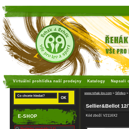
faux rolex watches
replica watches
Virtuální prohlídka naší prodejny
Katalogy
Napsali 
www.rehak-lov.com
>
Střelivo
>
Sellier&Bellot 1
Kód zboží: V2116X2
E-SHOP
Poslední produkty (14)