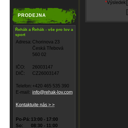
*
Výsledek
PRODEJNA
Řehák a Řehák - vše pro lov a
sport
Adresa:
Chorinova 23
Česká Třebová
560 02
IČO:
26003147
DIČ:
CZ26003147
Telefon:
+420 465 535 390
E-mail:
info@rehak-lov.com
Kontaktujte nás > >
Po-Pá:
13:00 - 17:00
So:
08:30 - 11:00