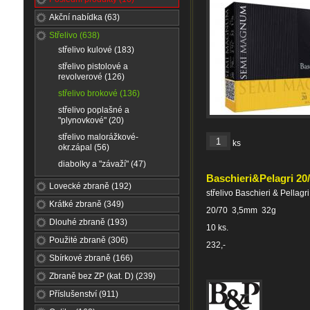
Akční nabídka (63)
Střelivo (638)
střelivo kulové (183)
střelivo pistolové a
revolverové (126)
střelivo brokové (136)
střelivo poplašné a
"plynovkové" (20)
střelivo malorážkové-
ks
okr.zápal (56)
diabolky a "závaží" (47)
Baschieri&Pelagri 
Lovecké zbraně (192)
střelivo Baschieri & Pella
Krátké zbraně (349)
20/70 3,5mm 32g
Dlouhé zbraně (193)
10 ks.
Použité zbraně (306)
232,-
Sbírkové zbraně (166)
Zbraně bez ZP (kat. D) (239)
Příslušenství (911)