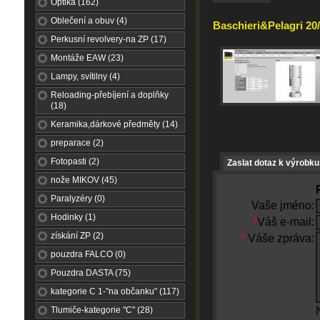
Optika (162)
Oblečení a obuv (4)
Baschieri&Pelagri 2
Perkusní revolvery-na ZP (17)
Montáže EAW (23)
Lampy, svítilny (4)
Reloading-přebíjení a doplňky
(18)
Keramika,dárkové předměty (14)
preparace (2)
Fotopasti (2)
Zaslat dotaz k výrobku
nože MIKOV (45)
Paralyzéry (0)
Vaše jméno:
Hodinky (1)
*
Váš e-mail:
získání ZP (2)
*
Váše zpráva:
pouzdra FALCO (0)
Pouzdra DASTA (75)
kategorie C 1-"na občanku" (117)
Tlumiče-kategorie "C" (28)