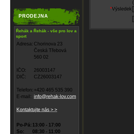
*
Výsledek
PRODEJNA
Řehák a Řehák - vše pro lov a
sport
Adresa:
Chorinova 23
Česká Třebová
560 02
IČO:
26003147
DIČ:
CZ26003147
Telefon:
+420 465 535 390
E-mail:
info@rehak-lov.com
Kontaktujte nás > >
Po-Pá:
13:00 - 17:00
So:
08:30 - 11:00