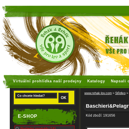
faux rolex watches
replica watches
Virtuální prohlídka naší prodejny
Katalogy
Napsali 
www.rehak-lov.com
>
Střelivo
>
Baschieri&Pelag
Kód zboží: 191656
E-SHOP
Poslední produkty (16)