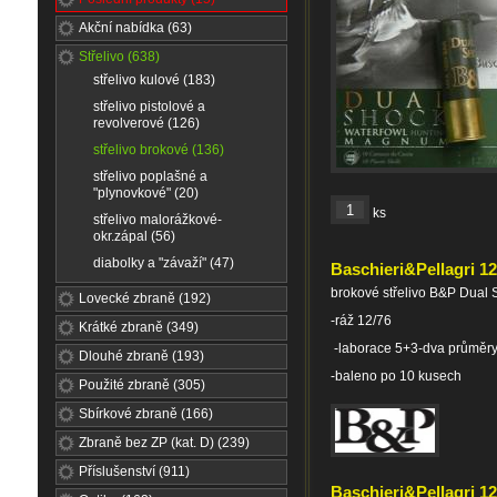
Akční nabídka (63)
Střelivo (638)
střelivo kulové (183)
střelivo pistolové a
revolverové (126)
střelivo brokové (136)
střelivo poplašné a
"plynovkové" (20)
ks
střelivo malorážkové-
okr.zápal (56)
diabolky a "závaží" (47)
Baschieri&Pellagri 1
brokové střelivo B&P Dual
Lovecké zbraně (192)
-ráž 12/76
Krátké zbraně (349)
-laborace 5+3-dva průměry
Dlouhé zbraně (193)
-baleno po 10 kusech
Použité zbraně (305)
Sbírkové zbraně (166)
Zbraně bez ZP (kat. D) (239)
Příslušenství (911)
Baschieri&Pellagri 12