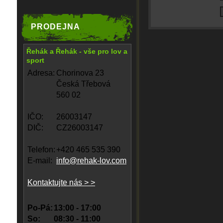
PRODEJNA
Řehák a Řehák - vše pro lov a
sport
Adresa:
Chorinova 23
Česká Třebová
560 02
IČO:
26003147
DIČ:
CZ26003147
Telefon:
+420 465 535 390
E-mail:
info@rehak-lov.com
Kontaktujte nás > >
Po-Pá:
13:00 - 17:00
So:
08:30 - 11:00