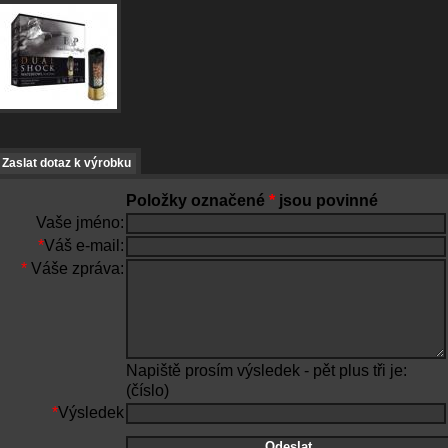
Zaslat dotaz k výrobku
Položky označené
*
jsou povinné
Vaše jméno:
*
Váš e-mail:
*
Váše zpráva:
Napiště prosím výsledek - pět plus tři je:
(číslo)
*
Výsledek