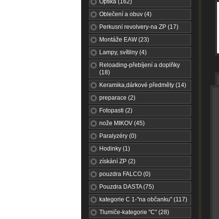
Optika (162)
Oblečení a obuv (4)
Perkusní revolvery-na ZP (17)
Montáže EAW (23)
Lampy, svítilny (4)
Reloading-přebíjení a doplňky
(18)
Keramika,dárkové předměty (14)
preparace (2)
Fotopasti (2)
nože MIKOV (45)
Paralyzéry (0)
Hodinky (1)
získání ZP (2)
pouzdra FALCO (0)
Pouzdra DASTA (75)
kategorie C 1-"na občanku" (117)
Tlumiče-kategorie "C" (28)