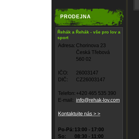
PRODEJNA
Řehák a Řehák - vše pro lov a
sport
Adresa:
Chorinova 23
Česká Třebová
560 02
IČO:
26003147
DIČ:
CZ26003147
Telefon:
+420 465 535 390
E-mail:
info@rehak-lov.com
Kontaktujte nás > >
Po-Pá:
13:00 - 17:00
So:
08:30 - 11:00