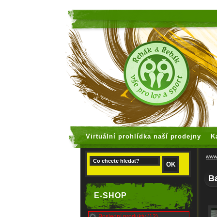
faux rolex
Virtuální prohlídka naší prodejny
K
www.
Ba
E-SHOP
Poslední produkty (12)