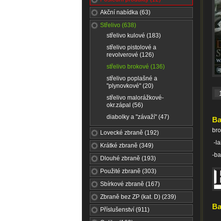
Akční nabídka (63)
Střelivo (638)
střelivo kulové (183)
střelivo pistolové a
revolverové (126)
střelivo brokové (136)
střelivo poplašné a
"plynovkové" (20)
střelivo malorážkové-
okr.zápal (56)
diabolky a "závaží" (47)
Ba
bro
Lovecké zbraně (192)
-la
Krátké zbraně (349)
-ba
Dlouhé zbraně (193)
Použité zbraně (303)
Sbírkové zbraně (167)
Zbraně bez ZP (kat. D) (239)
Ba
Příslušenství (911)