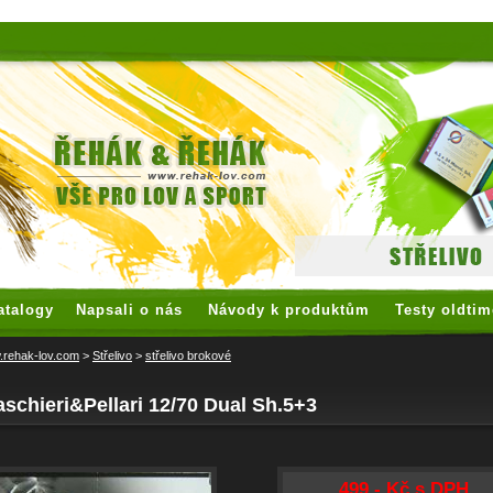
 watches
replica watches
hoogwaardige nep Rolex
replica rolex
atalogy
Napsali o nás
Návody k produktům
Testy oldtim
rehak-lov.com
>
Střelivo
>
střelivo brokové
schieri&Pellari 12/70 Dual Sh.5+3
499,- Kč s DPH