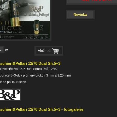
Novinka
ks
schieri&Pellari 12/70 Dual Sh.5+3
kové střelivo B&P Dual Shock -ráž 12/70
borace 5+3-dva průměry broků ( 3 mm a 3,25 mm)
leno po 10 kusech
schieri&Pellari 12/70 Dual Sh.5+3 - fotogalerie