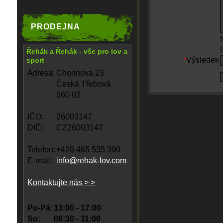
PRODEJNA
Řehák a Řehák - vše pro lov a
*
Výsledek
sport
Adresa:
Chorinova 23
Česká Třebová
560 02
IČO:
26003147
DIČ:
CZ26003147
Telefon:
+420 465 535 390
E-mail:
info@rehak-lov.com
Kontaktujte nás > >
Po-Pá:
13:00 - 17:00
So:
08:30 - 11:00