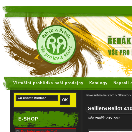
faux rolex watches
replica watches
Virtuální prohlídka naší prodejny
Katalogy
Napsali 
www.rehak-lov.com
>
Střelivo
>
Sellier&Bellot 4
Kód zboží: V051592
E-SHOP
Poslední produkty (14)