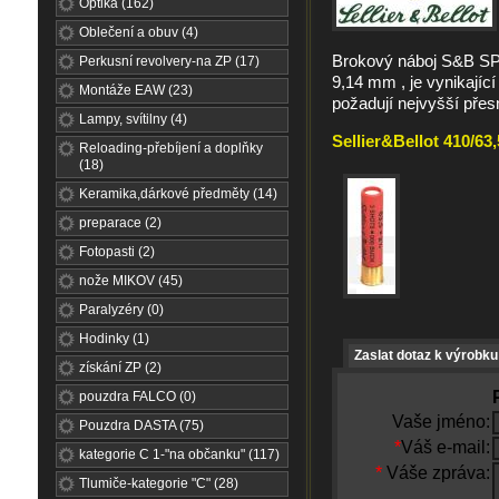
Optika (162)
Oblečení a obuv (4)
Brokový náboj S&B S
Perkusní revolvery-na ZP (17)
9,14 mm , je vynikající
Montáže EAW (23)
požadují nejvyšší přesn
Lampy, svítilny (4)
Sellier&Bellot 410/63
Reloading-přebíjení a doplňky
(18)
Keramika,dárkové předměty (14)
preparace (2)
Fotopasti (2)
nože MIKOV (45)
Paralyzéry (0)
Hodinky (1)
Zaslat dotaz k výrobku
získání ZP (2)
pouzdra FALCO (0)
Vaše jméno:
Pouzdra DASTA (75)
*
Váš e-mail:
kategorie C 1-"na občanku" (117)
*
Váše zpráva:
Tlumiče-kategorie "C" (28)