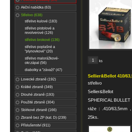
Akční nabídka (63)
Střelivo (638)
střelivo kulové (183)
střelivo pistolové a
revolverové (126)
střelivo brokové (136)
střelivo poplašné a
"plynovkové" (20)
střelivo malorážkové-
ks
okr.zápal (56)
diabolky a "závaží" (47)
Sellier&Bellot 410/6
Lovecké zbraně (192)
střelivo
Krátké zbraně (349)
Sellier&Bellot
Dlouhé zbraně (193)
SPHERICAL BULLET
Použité zbraně (304)
ráže : .410/63,5mm , 
Sbírkové zbraně (166)
25ks.
Zbraně bez ZP (kat. D) (239)
Příslušenství (911)