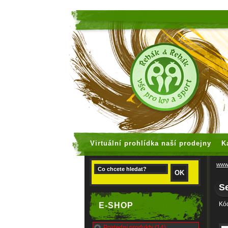
faux rolex
Virtuální prohlídka naší prodejny
K
www.
Se
Kó
E-SHOP
Poslední produkty (14)