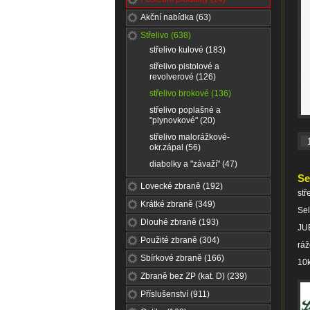
Akční nabídka (63)
Střelivo (638)
střelivo kulové (183)
střelivo pistolové a
revolverové (126)
střelivo brokové (136)
střelivo poplašné a
"plynovkové" (20)
střelivo malorážkové-
okr.zápal (56)
diabolky a "závaží" (47)
Se
Lovecké zbraně (192)
stř
Krátké zbraně (349)
Sel
Dlouhé zbraně (193)
JU
Použité zbraně (304)
ráž
Sbírkové zbraně (166)
10k
Zbraně bez ZP (kat. D) (239)
Příslušenství (911)