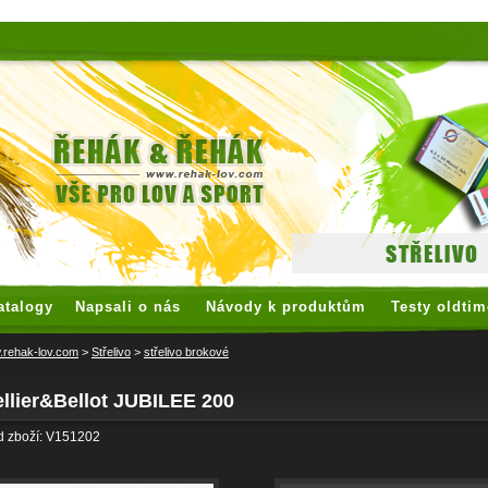
 watches
replica watches
hoogwaardige nep Rolex
replica rolex
atalogy
Napsali o nás
Návody k produktům
Testy oldtim
rehak-lov.com
>
Střelivo
>
střelivo brokové
llier&Bellot JUBILEE 200
d zboží: V151202