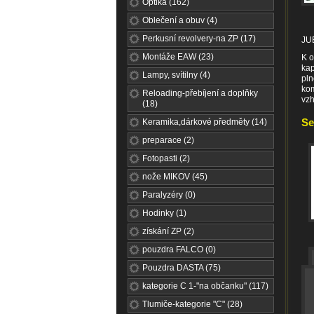
Optika (162)
Oblečení a obuv (4)
Perkusní revolvery-na ZP (17)
JU
Montáže EAW (23)
K o
kap
Lampy, svítilny (4)
pln
kom
Reloading-přebíjení a doplňky
vzh
(18)
Se
Keramika,dárkové předměty (14)
preparace (2)
Fotopasti (2)
nože MIKOV (45)
Paralyzéry (0)
Hodinky (1)
získání ZP (2)
pouzdra FALCO (0)
Pouzdra DASTA (75)
kategorie C 1-"na občanku" (117)
Tlumiče-kategorie "C" (28)