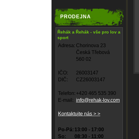
PRODEJNA
Řehák a Řehák - vše pro lov a
sport
Adresa:
Chorinova 23
Česká Třebová
560 02
IČO:
26003147
DIČ:
CZ26003147
Telefon:
+420 465 535 390
E-mail:
info@rehak-lov.com
Kontaktujte nás > >
Po-Pá:
13:00 - 17:00
So:
08:30 - 11:00