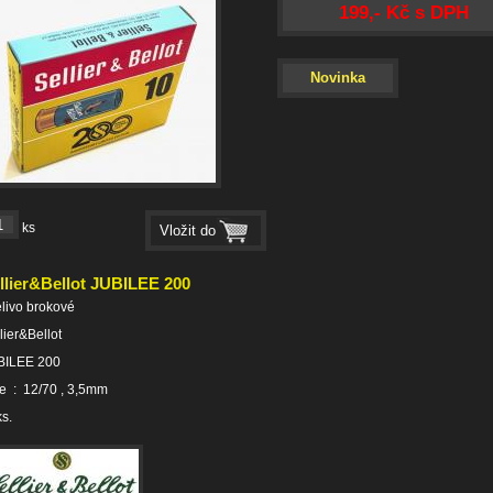
199,- Kč s DPH
Novinka
ks
llier&Bellot JUBILEE 200
elivo brokové
lier&Bellot
BILEE 200
e : 12/70 , 3,5mm
s.