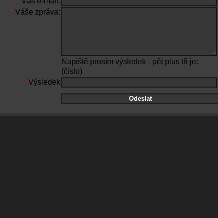
*
Váš e-mail:
*
Váše zpráva:
Napiště prosím výsledek - pět plus tři je:
(číslo)
*
Výsledek