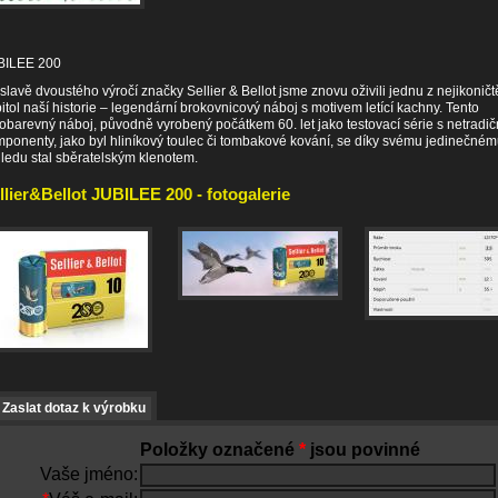
BILEE 200
slavě dvoustého výročí značky Sellier & Bellot jsme znovu oživili jednu z nejikoničt
itol naší historie – legendární brokovnicový náboj s motivem letící kachny. Tento
obarevný náboj, původně vyrobený počátkem 60. let jako testovací série s netradič
ponenty, jako byl hliníkový toulec či tombakové kování, se díky svému jedinečné
ledu stal sběratelským klenotem.
llier&Bellot JUBILEE 200 - fotogalerie
Zaslat dotaz k výrobku
Položky označené
*
jsou povinné
Vaše jméno: