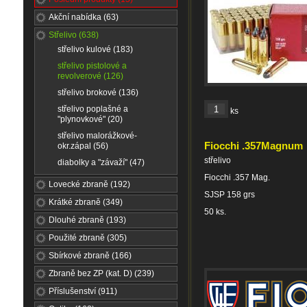
Akční nabídka (63)
Střelivo (638)
střelivo kulové (183)
střelivo pistolové a
revolverové (126)
střelivo brokové (136)
střelivo poplašné a
ks
"plynovkové" (20)
střelivo malorážkové-
Fiocchi .357Magnum
okr.zápal (56)
střelivo
diabolky a "závaží" (47)
Fiocchi .357 Mag.
Lovecké zbraně (192)
SJSP 158 grs
Krátké zbraně (349)
50 ks.
Dlouhé zbraně (193)
Použité zbraně (305)
Sbírkové zbraně (166)
Zbraně bez ZP (kat. D) (239)
Příslušenství (911)