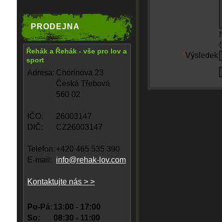
PRODEJNA
Řehák a Řehák - vše pro lov a
*
Výsledek
sport
Adresa:
Chorinova 23
Česká Třebová
560 02
IČO:
26003147
DIČ:
CZ26003147
Telefon:
+420 465 535 390
E-mail:
info@rehak-lov.com
Kontaktujte nás > >
Po-Pá:
13:00 - 17:00
So:
08:30 - 11:00