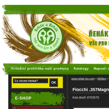
faux rolex watches
replica watches
Virtuální prohlídka naší prodejny
Katalogy
Napsali 
www.rehak-lov.com
>
Střelivo
>
Fiocchi .357Mag
Kód zboží: #703570
E-SHOP
Poslední produkty (15)