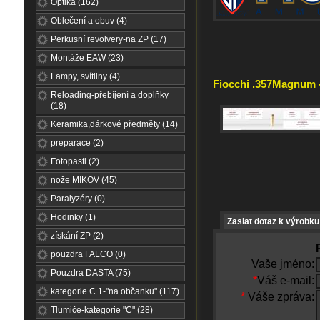
Optika (162)
Oblečení a obuv (4)
Perkusní revolvery-na ZP (17)
Montáže EAW (23)
Lampy, svítilny (4)
Fiocchi .357Magnum -
Reloading-přebíjení a doplňky
(18)
Keramika,dárkové předměty (14)
preparace (2)
Fotopasti (2)
nože MIKOV (45)
Paralyzéry (0)
Hodinky (1)
Zaslat dotaz k výrobku
získání ZP (2)
pouzdra FALCO (0)
Vaše jméno:
Pouzdra DASTA (75)
*
Váš e-mail:
kategorie C 1-"na občanku" (117)
*
Váše zpráva:
Tlumiče-kategorie "C" (28)