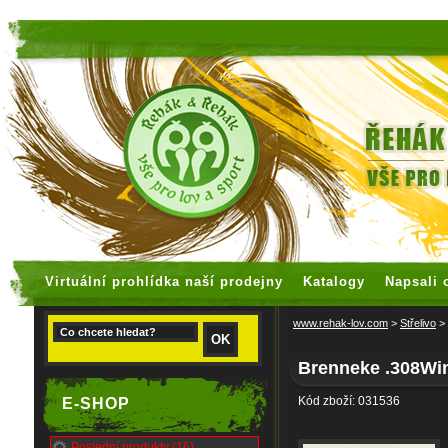
faux rolex watches
replica watches
Virtuální prohlídka naší prodejny
Katalogy
Napsali 
www.rehak-lov.com
>
Střelivo
>
Brenneke .308Wi
Kód zboží: 031536
E-SHOP
Poslední produkty (16)