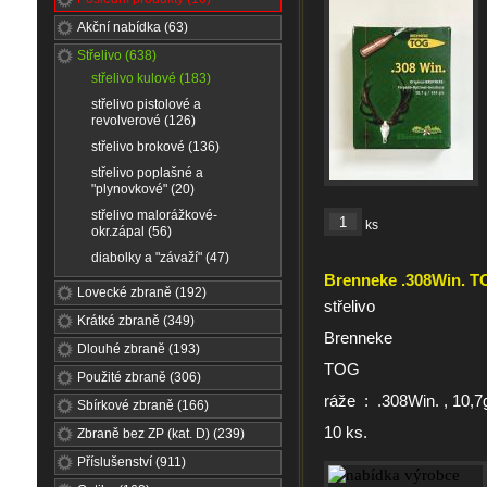
Akční nabídka (63)
Střelivo (638)
střelivo kulové (183)
střelivo pistolové a
revolverové (126)
střelivo brokové (136)
střelivo poplašné a
"plynovkové" (20)
střelivo malorážkové-
ks
okr.zápal (56)
diabolky a "závaží" (47)
Brenneke .308Win. 
Lovecké zbraně (192)
střelivo
Krátké zbraně (349)
Brenneke
Dlouhé zbraně (193)
TOG
Použité zbraně (306)
ráže : .308Win. , 10,7
Sbírkové zbraně (166)
10 ks.
Zbraně bez ZP (kat. D) (239)
Příslušenství (911)