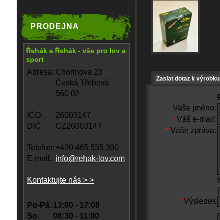
PRODEJNA
Řehák a Řehák - vše pro lov a
sport
Adresa:
Chorinova 23
Zaslat dotaz k výrobku
Česká Třebová
560 02
Vaše jméno:
IČO:
26003147
*
Váš e-mail:
DIČ:
CZ26003147
*
Váše zpráva:
Telefon:
+420 465 535 390
E-mail:
info@rehak-lov.com
Kontaktujte nás > >
*
Výsledek
Po-Pá:
13:00 - 17:00
So:
08:30 - 11:00