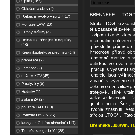
Optika (162)
Oblečení a obuv (4)
BRENNEKE " TOG " un
Perkusní revolvery-na ZP (17)
Střela - TOG je zkon
Montáže EAW (23)
těla zasažené zvěře 
Lampy, svítilny (4)
odporu tkáně který st
Reloading-přebíjení a doplňky
maximálním otevření 
(18)
původního průměru )
hmotností při své obr
Keramika,dárkové předměty (14)
enormně masivní a p
preparace (2)
dutinkou ve svém hr
Fotopasti (2)
pracují s vyššími tlak
energie jsou výjimeč
nože MIKOV (45)
zbraně s vývrtem sch
Paralyzéry (0)
dokonalou a velice p
Hodinky (1)
trofejové , silné vit
velké vzdálenosti . Je
získání ZP (2)
je ohromující. Šok , p
pouzdra FALCO (0)
rychlé zhasnutí větši
střelou „TOG“ . Tato s
Pouzdra DASTA (75)
kategorie C 1-"na občanku" (117)
Brenneke .308Win. TO
Tlumiče-kategorie "C" (28)