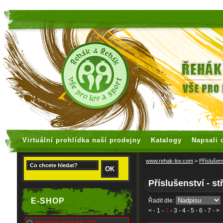
faux rolex watches
replica watches
Virtuální prohlídka naší prodejny
Katalogy
Napsali 
www.rehak-lov.com
>
Příslušen
Příslušenství - st
E-SHOP
Řadit dle:
<
-
1
-
2
-
3
-
4
-
5
-
6
-
7
- >
Poslední produkty (15)