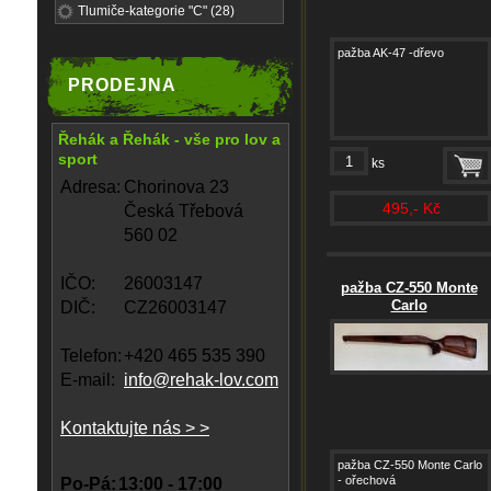
Tlumiče-kategorie "C" (28)
pažba AK-47 -dřevo
PRODEJNA
Řehák a Řehák - vše pro lov a
sport
ks
Adresa:
Chorinova 23
495,- Kč
Česká Třebová
560 02
IČO:
26003147
pažba CZ-550 Monte
Carlo
DIČ:
CZ26003147
Telefon:
+420 465 535 390
E-mail:
info@rehak-lov.com
Kontaktujte nás > >
pažba CZ-550 Monte Carlo
- ořechová
Po-Pá:
13:00 - 17:00