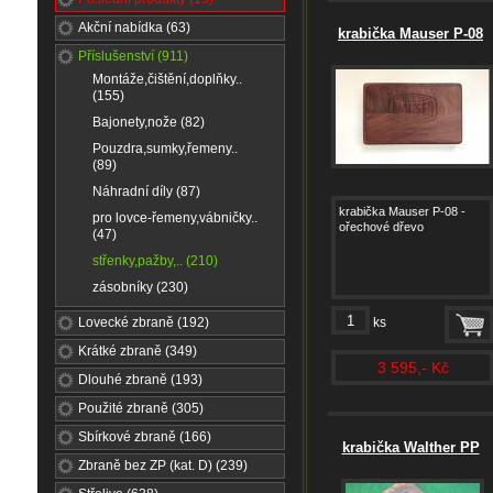
Akční nabídka (63)
krabička Mauser P-08
Příslušenství (911)
Montáže,čištění,doplňky..
(155)
Bajonety,nože (82)
Pouzdra,sumky,řemeny..
(89)
Náhradní díly (87)
krabička Mauser P-08 -
pro lovce-řemeny,vábničky..
ořechové dřevo
(47)
střenky,pažby,.. (210)
zásobníky (230)
Lovecké zbraně (192)
ks
Krátké zbraně (349)
3 595,- Kč
Dlouhé zbraně (193)
Použité zbraně (305)
Sbírkové zbraně (166)
krabička Walther PP
Zbraně bez ZP (kat. D) (239)