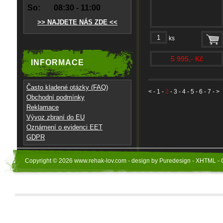
So:
08:30 - 11:00
>> NAJDETE NÁS ZDE <<
ks
5 995,- Kč
INFORMACE
Často kladené otázky (FAQ)
<
-
1
-
2
-
3
-
4
-
5
-
6
-
7
- >
Obchodní podmínky
Reklamace
Vývoz zbraní do EU
Oznámení o evidenci EET
GDPR
Copyright © 2026 www.rehak-lov.com - design by Puredesign - XHTML - 