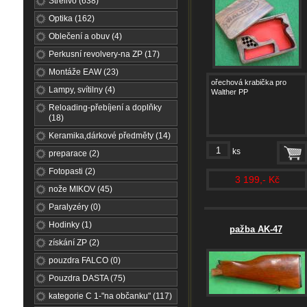
Střelivo (638)
Optika (162)
Oblečení a obuv (4)
Perkusní revolvery-na ZP (17)
Montáže EAW (23)
ořechová krabička pro
Lampy, svítilny (4)
Walther PP
Reloading-přebíjení a doplňky
(18)
Keramika,dárkové předměty (14)
ks
preparace (2)
Fotopasti (2)
3 199,- Kč
nože MIKOV (45)
Paralyzéry (0)
Hodinky (1)
pažba AK-47
získání ZP (2)
pouzdra FALCO (0)
Pouzdra DASTA (75)
kategorie C 1-"na občanku" (117)