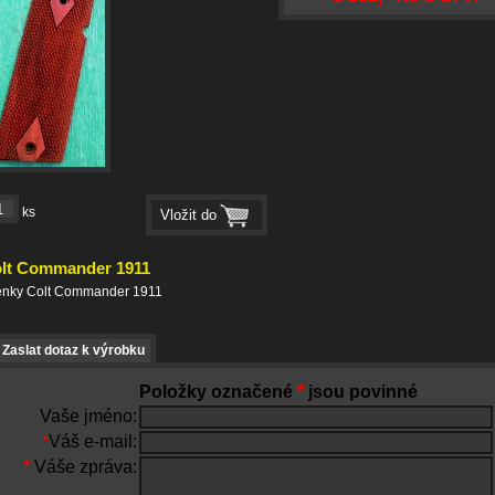
ks
lt Commander 1911
řenky Colt Commander 1911
Zaslat dotaz k výrobku
Položky označené
*
jsou povinné
Vaše jméno:
*
Váš e-mail:
*
Váše zpráva: