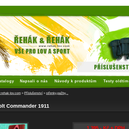
 watches
replica watches
hoogwaardige nep Rolex
replica rolex
atalogy
Napsali o nás
Návody k produktům
Testy oldtim
rehak-lov.com
>
Příslušenství
>
střenky,pažby,..
olt Commander 1911
1 395,- Kč s DPH