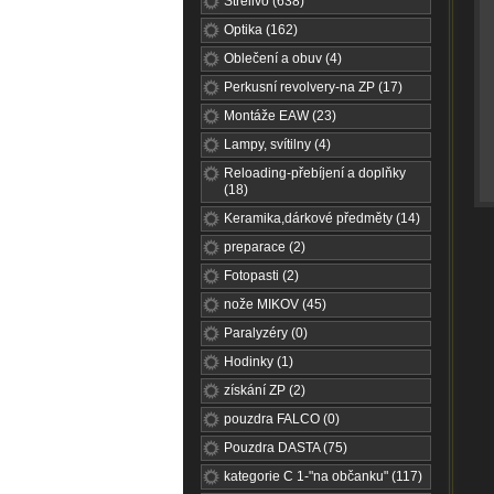
Střelivo (638)
Optika (162)
Oblečení a obuv (4)
Perkusní revolvery-na ZP (17)
Montáže EAW (23)
Lampy, svítilny (4)
Reloading-přebíjení a doplňky
(18)
Keramika,dárkové předměty (14)
preparace (2)
Fotopasti (2)
nože MIKOV (45)
Paralyzéry (0)
Hodinky (1)
získání ZP (2)
pouzdra FALCO (0)
Pouzdra DASTA (75)
kategorie C 1-"na občanku" (117)