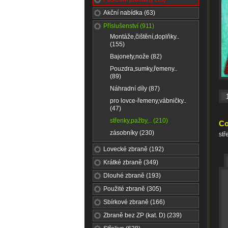
Akční nabídka (63)
Příslušenství (911)
Montáže,čištění,doplňky..
(155)
Bajonety,nože (82)
Pouzdra,sumky,řemeny..
(89)
Náhradní díly (87)
pro lovce-řemeny,vábničky..
(47)
střenky,pažby,.. (210)
Co
zásobníky (230)
st
Lovecké zbraně (192)
Krátké zbraně (349)
Dlouhé zbraně (193)
Použité zbraně (305)
Sbírkové zbraně (166)
Zbraně bez ZP (kat. D) (239)