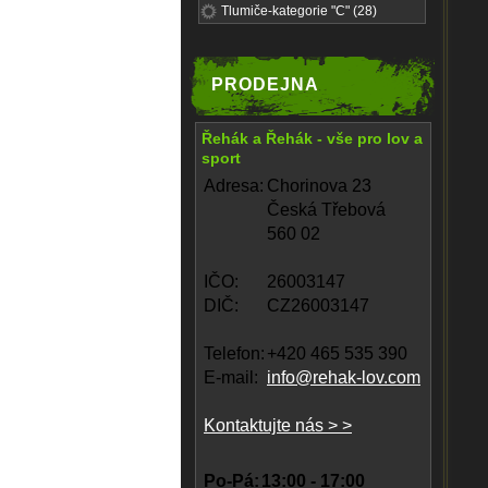
Tlumiče-kategorie "C" (28)
PRODEJNA
Řehák a Řehák - vše pro lov a
sport
Adresa:
Chorinova 23
Česká Třebová
560 02
IČO:
26003147
DIČ:
CZ26003147
Telefon:
+420 465 535 390
E-mail:
info@rehak-lov.com
Kontaktujte nás > >
Po-Pá:
13:00 - 17:00