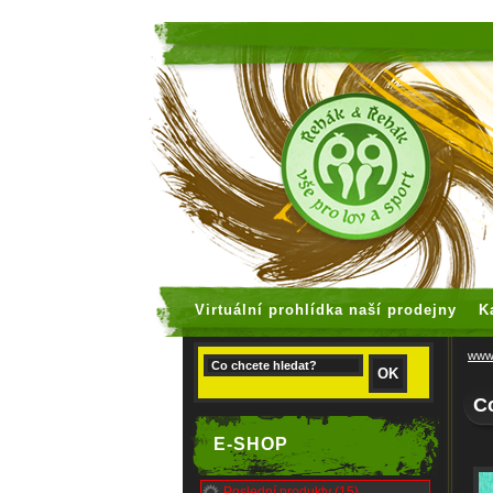
faux rolex
Virtuální prohlídka naší prodejny
K
www.
C
E-SHOP
Poslední produkty (15)