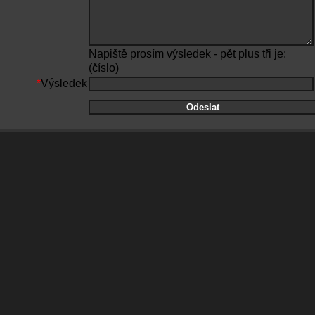
Napiště prosím výsledek - pět plus tři je:
(číslo)
*
Výsledek