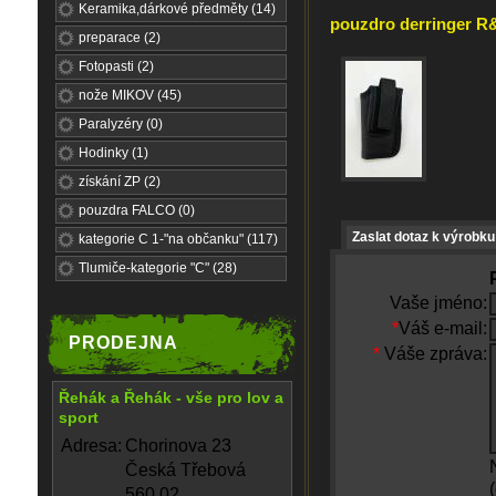
Keramika,dárkové předměty (14)
pouzdro derringer R&
preparace (2)
Fotopasti (2)
nože MIKOV (45)
Paralyzéry (0)
Hodinky (1)
získání ZP (2)
pouzdra FALCO (0)
Zaslat dotaz k výrobku
kategorie C 1-"na občanku" (117)
Tlumiče-kategorie "C" (28)
Vaše jméno:
*
Váš e-mail:
PRODEJNA
*
Váše zpráva:
Řehák a Řehák - vše pro lov a
sport
Adresa:
Chorinova 23
Česká Třebová
560 02