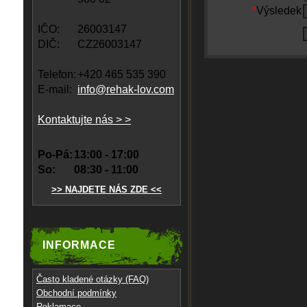
*
Výsledek
IČO:
26003147
DIČ:
CZ26003147
Telefon:
+420 465 535 390
E-mail:
info@rehak-lov.com
Kontaktujte nás > >
Po-Pá:
13:00 - 17:00
So:
08:30 - 11:00
>> NAJDETE NÁS ZDE <<
INFORMACE
Často kladené otázky (FAQ)
Obchodní podmínky
Reklamace