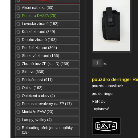
Akční nabídka (63)
Pouzdra DASTA (75)
Lovecké zbraně (192)
Krátké zbraně (349)
Dlouhé zbraně (193)
Použité zbraně (304)
Sbírkové zbraně (166)
Zbraně bez ZP (kat. D) (239)
ks
Střelivo (638)
pouzdro derringer R
Příslušenství (911)
pouzdro opaskové
Optika (162)
pro derringer
Oblečení a obuv (4)
R&R D6
Perkusní revolvery-na ZP (17)
- nylonové
Montáže EAW (23)
Lampy, svítilny (4)
Reloading-přebíjení a doplňky
(18)