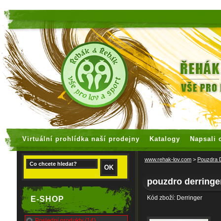
faux rolex watches
replica watches
Virtuální prohlídka naší prodejny
Katalogy
Napsali 
www.rehak-lov.com
>
Pouzdra
pouzdro derring
Kód zboží: Derringer
E-SHOP
Poslední produkty (14)