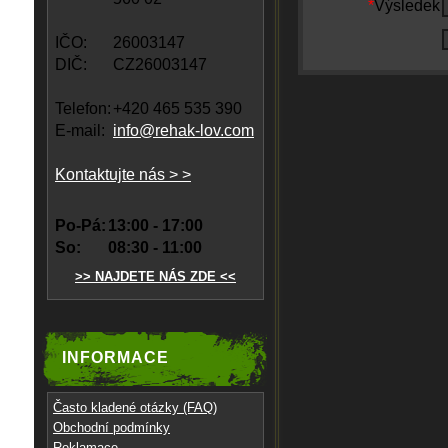
*
Výsledek
IČO:
26003147
DIČ:
CZ26003147
Telefon:
+420 465 535 390
E-mail:
info@rehak-lov.com
Kontaktujte nás > >
Po-Pá:
13:00 - 17:00
So:
08:30 - 11:00
>> NAJDETE NÁS ZDE <<
INFORMACE
Často kladené otázky (FAQ)
Obchodní podmínky
Reklamace