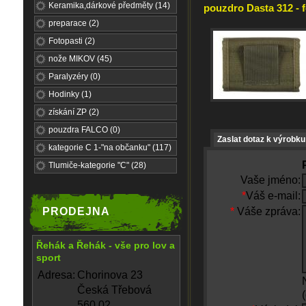
Keramika,dárkové předměty (14)
pouzdro Dasta 312 - f
preparace (2)
Fotopasti (2)
nože MIKOV (45)
Paralyzéry (0)
Hodinky (1)
získání ZP (2)
pouzdra FALCO (0)
Zaslat dotaz k výrobku
kategorie C 1-"na občanku" (117)
Tlumiče-kategorie "C" (28)
Vaše jméno:
*
Váš e-mail:
PRODEJNA
*
Váše zpráva:
Řehák a Řehák - vše pro lov a
sport
Adresa:
Chorinova 23
Česká Třebová
560 02