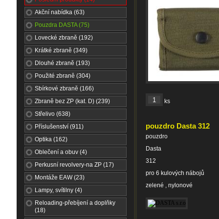
Akční nabídka (63)
Pouzdra DASTA (75)
Lovecké zbraně (192)
Krátké zbraně (349)
Dlouhé zbraně (193)
Použité zbraně (304)
Sbírkové zbraně (166)
Zbraně bez ZP (kat. D) (239)
ks
Střelivo (638)
pouzdro Dasta 312
Příslušenství (911)
pouzdro
Optika (162)
Dasta
Oblečení a obuv (4)
312
Perkusní revolvery-na ZP (17)
pro 6 kulových nábojů
Montáže EAW (23)
zelené , nylonové
Lampy, svítilny (4)
Reloading-přebíjení a doplňky
(18)