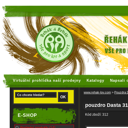
faux rolex watches
replica watches
Virtuální prohlídka naší prodejny
Katalogy
Napsali 
www.rehak-lov.com
>
Pouzdra
pouzdro Dasta 3
Kód zboží: 312
E-SHOP
Poslední produkty (14)